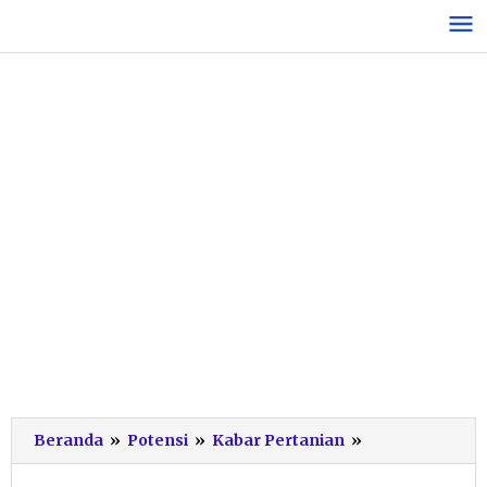
Lewati
ke
konten
Gelar
Beranda
»
Potensi
»
Kabar Pertanian
»
Panen
Perdana