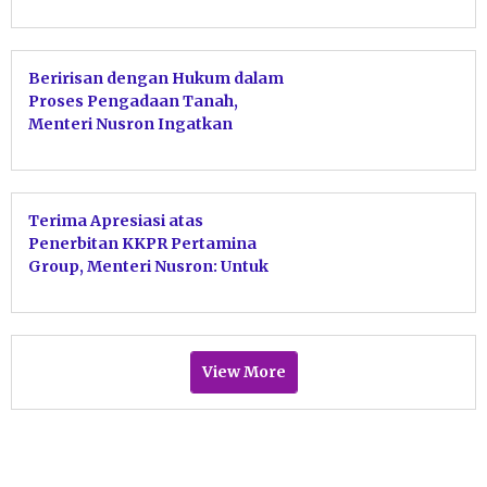
Pastikan Tidak Ada Hambatan
pada PTSL
Beririsan dengan Hukum dalam
Proses Pengadaan Tanah,
Menteri Nusron Ingatkan
Jajaran Kanwil BPN Provinsi
Kaltim Perkuat Sinergi dengan
APH
Terima Apresiasi atas
Penerbitan KKPR Pertamina
Group, Menteri Nusron: Untuk
Sukseskan Ketahanan dan
Swasembada Energi
View More