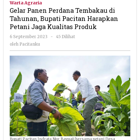
Warta Agraria
Tembakau
Gelar Panen Perdana Tembakau di
di
Tahunan, Bupati Pacitan Harapkan
Tahunan,
Petani Jaga Kualitas Produk
Bupati
Pacitan
oleh
6 September 2023
-
45 Dilihat
Harapkan
Pacitanku
oleh
Pacitanku
Petani
Jaga
Kualitas
Produk
Bupati Pacitan Indrata Nur Bayuaji bersama petani Desa