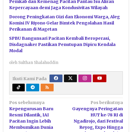
Pemkab dan Kemenag Pacitan Pantau Isu Aliran
Kepercayaan demi Jaga Kondusivitas Wilayah
Dorong Peningkatan Gizi dan Ekonomi Warga, Aleg
Komisi IV Riyono Gelar Bimtek Pengolahan Hasil
Perikanan di Magetan
SPBU Bangunsari Pacitan Kembali Beroperasi,
Disdagnaker Pastikan Penutupan Dipicu Kendala
Modal
oleh
Sulthan Shalahuddin
Ikuti Kami Pada
Navigasi
Pos sebelumnya
Pos berikutnya
Kepengurusan Baru
Gayengnya Peringatan
pos
Resmi Dilantik, IAI
HUT ke-78 RI di
Pacitan Ingin Lebih
Ngadirojo, dari Festival
Membumikan Dunia
Reyog, Expo Hingga