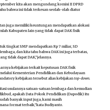
 September kita akan mengundang komisi II DPRD
ahu bahwa ini tidak terkesan seolah-olah diatur
tan juga memiliki keuntungan mendapatkan alokasi
umlah Kabupaten lain yang tidak dapat DAK fisik
untuk tingkat SMP mendapatkan Rp 7 miliar, SD
embaga, dan kita tahu bahwa DAK ini juga terbatas,
ang tidak dapat DAK,”jelasnya.
rnya kebijakan terkait keputusan DAK fisik
t melalui Kementerian Pendidikan dan Kebudayaan
ndatory kebijakan tersebut alias kebijakan
top-down.
litasi usulannya satuan-satuan lembaga dan kemudian
kbud, apakah Data Pokok Pendidikan (Dapodik) itu
sudah banyak input juga, kami masih
ana format terbaik,”kata Budiyanto.