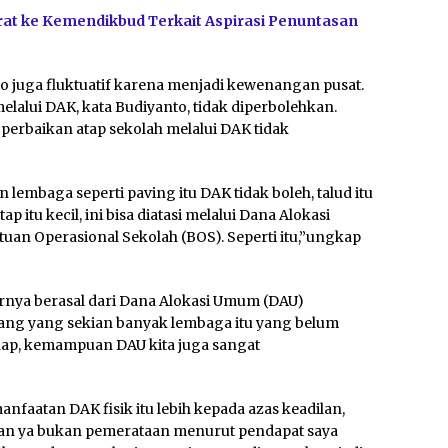
rat ke Kemendikbud Terkait Aspirasi Penuntasan
o juga fluktuatif karena menjadi kewenangan pusat.
alui DAK, kata Budiyanto, tidak diperbolehkan.
n perbaikan atap sekolah melalui DAK tidak
 lembaga seperti paving itu DAK tidak boleh, talud itu
p itu kecil, ini bisa diatasi melalui Dana Alokasi
tuan Operasional Sekolah (BOS). Seperti itu,”ungkap
arnya berasal dari Dana Alokasi Umum (DAU)
mang yang sekian banyak lembaga itu yang belum
ahap, kemampuan DAU kita juga sangat
nfaatan DAK fisik itu lebih kepada azas keadilan,
ilan ya bukan pemerataan menurut pendapat saya