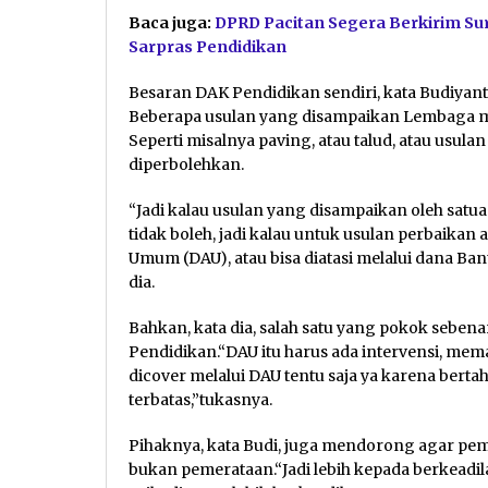
Baca juga:
DPRD Pacitan Segera Berkirim Su
Sarpras Pendidikan
Besaran DAK Pendidikan sendiri, kata Budiyant
Beberapa usulan yang disampaikan Lembaga mel
Seperti misalnya paving, atau talud, atau usula
diperbolehkan.
“Jadi kalau usulan yang disampaikan oleh satuan
tidak boleh, jadi kalau untuk usulan perbaikan ata
Umum (DAU), atau bisa diatasi melalui dana Ban
dia.
Bahkan, kata dia, salah satu yang pokok seben
Pendidikan.“DAU itu harus ada intervensi, me
dicover melalui DAU tentu saja ya karena bert
terbatas,”tukasnya.
Pihaknya, kata Budi, juga mendorong agar pema
bukan pemerataan.“Jadi lebih kepada berkead