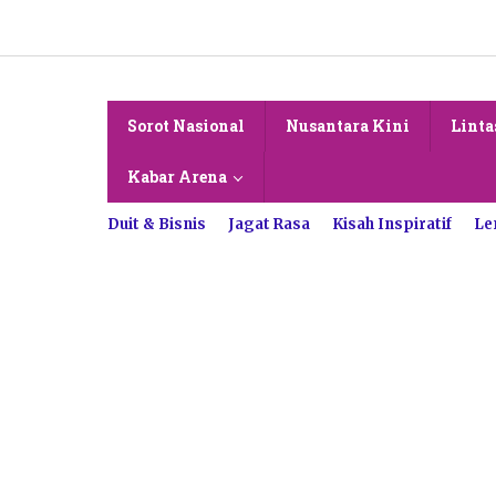
Lewati
ke
konten
Sorot Nasional
Nusantara Kini
Linta
Kabar Arena
Duit & Bisnis
Jagat Rasa
Kisah Inspiratif
Le