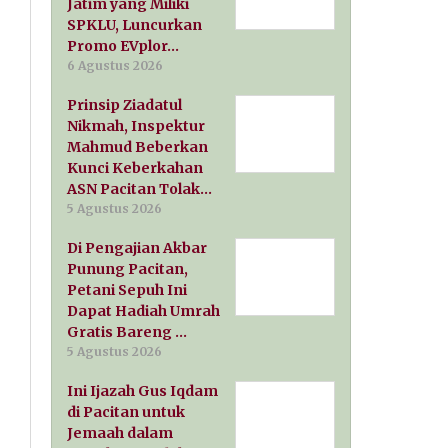
Jatim yang Miliki
SPKLU, Luncurkan
Promo EVplor…
6 Agustus 2026
Prinsip Ziadatul
Nikmah, Inspektur
Mahmud Beberkan
Kunci Keberkahan
ASN Pacitan Tolak…
5 Agustus 2026
Di Pengajian Akbar
Punung Pacitan,
Petani Sepuh Ini
Dapat Hadiah Umrah
Gratis Bareng …
5 Agustus 2026
Ini Ijazah Gus Iqdam
di Pacitan untuk
Jemaah dalam