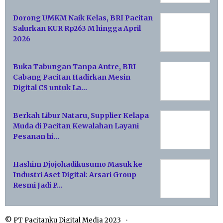
Dorong UMKM Naik Kelas, BRI Pacitan
Salurkan KUR Rp263 M hingga April
2026
Buka Tabungan Tanpa Antre, BRI
Cabang Pacitan Hadirkan Mesin
Digital CS untuk La…
Berkah Libur Nataru, Supplier Kelapa
Muda di Pacitan Kewalahan Layani
Pesanan hi…
Hashim Djojohadikusumo Masuk ke
Industri Aset Digital: Arsari Group
Resmi Jadi P…
© PT Pacitanku Digital Media 2023