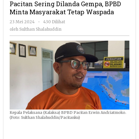
Pacitan Sering Dilanda Gempa, BPBD
Gempa,
Minta Masyarakat Tetap Waspada
BPBD
Minta
oleh
23 Mei 2024
-
430 Dilihat
Masyara
Sulthan
oleh
Sulthan Shalahuddin
Tetap
Shalahuddin
Waspad
Kepala Pelaksana (Kalaksa) BPBD Pacitan Erwin Andriatmoko.
(Foto: Sulthan Shalahuddin/Pacitanku)