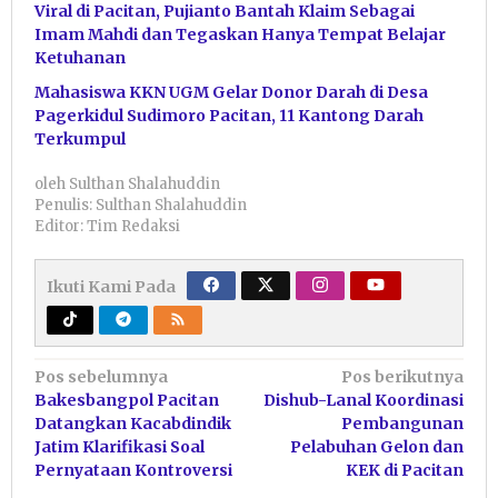
Viral di Pacitan, Pujianto Bantah Klaim Sebagai
Imam Mahdi dan Tegaskan Hanya Tempat Belajar
Ketuhanan
Mahasiswa KKN UGM Gelar Donor Darah di Desa
Pagerkidul Sudimoro Pacitan, 11 Kantong Darah
Terkumpul
oleh
Sulthan Shalahuddin
Penulis: Sulthan Shalahuddin
Editor: Tim Redaksi
Ikuti Kami Pada
Navigasi
Pos sebelumnya
Pos berikutnya
Bakesbangpol Pacitan
Dishub-Lanal Koordinasi
pos
Datangkan Kacabdindik
Pembangunan
Jatim Klarifikasi Soal
Pelabuhan Gelon dan
Pernyataan Kontroversi
KEK di Pacitan