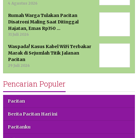
4 Agustus 2026
Rumah Warga Tulakan Pacitan
Disatroni Maling Saat Ditinggal
Hajatan, Emas Rp350 …
31 Juli 2026
Waspada! Kasus Kabel WiFi Terbakar
Marak di Sejumlah Titik Jalanan
Pacitan
29 Juli 2026
Pencarian Populer
Pacitan
Berita Pacitan Hari ini
Pacitanku