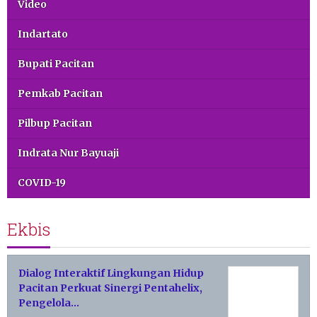
Video
Indartato
Bupati Pacitan
Pemkab Pacitan
Pilbup Pacitan
Indrata Nur Bayuaji
COVID-19
Ekbis
Dialog Interaktif Lingkungan Hidup
Pacitan Perkuat Sinergi Pentahelix,
Pengelola…