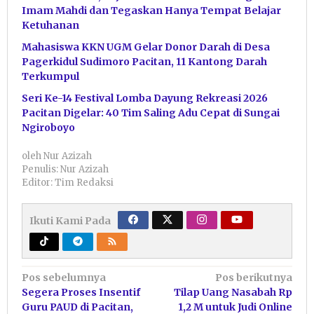
Imam Mahdi dan Tegaskan Hanya Tempat Belajar
Ketuhanan
Mahasiswa KKN UGM Gelar Donor Darah di Desa
Pagerkidul Sudimoro Pacitan, 11 Kantong Darah
Terkumpul
Seri Ke-14 Festival Lomba Dayung Rekreasi 2026
Pacitan Digelar: 40 Tim Saling Adu Cepat di Sungai
Ngiroboyo
oleh
Nur Azizah
Penulis: Nur Azizah
Editor: Tim Redaksi
Ikuti Kami Pada
Navigasi
Pos sebelumnya
Pos berikutnya
Segera Proses Insentif
Tilap Uang Nasabah Rp
pos
Guru PAUD di Pacitan,
1,2 M untuk Judi Online