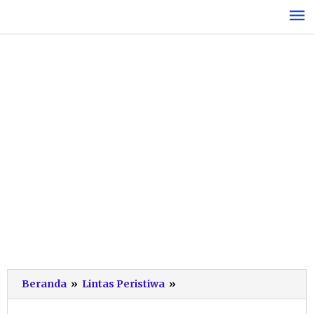
Lewati
ke
konten
Sopir
Beranda
»
Lintas Peristiwa
»
Ngantuk,
Mobil