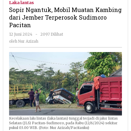
Laka lantas
Muatan
Sopir Ngantuk, Mobil Muatan Kambing
Kambing
dari Jember Terperosok Sudimoro
dari
Pacitan
Jember
Terperosok
oleh
12 Juni 2024
-
2097 Dilihat
Sudimoro
Nur
oleh
Nur Azizah
Pacitan
Azizah
Kecelakaan lalu lintas (laka lantas) tunggal terjadi di jalur lintas
Selatan (JLS) Pacitan-Sudimoro, pada Rabu (12/6/2024) sekitar
pukul 03.00 WIB. (Foto: Nur Azizah/Pacitanku)