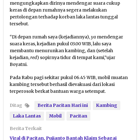
mengungkapkan dirinya mendengar suara cukup
keras di depan rumahnya segera melakukan
pertolongan terhadap korban laka lantas tunggal
tersebut.
“Di depan rumah saya (kejadiannya),
ya
mendengar
suara keras, kejadian pukul 03.00 WIB, lalu saya
membantu menurunkan kambing, dan (setelah
kejadian,
red
) sopirnya tidur di tempat kami,”ujar
Boyatni.
Pada Rabu pagi sekitar pukul 06.45 WIB, mobil muatan
kambing tersebut berhasil dievakuasi dari lokasi
terperosok berkat bantuan warga setempat.
Ditag
Berita Pacitan Hari ini
Kambing
Laka Lantas
Mobil
Pacitan
Berita Terkait
Viral di Pacitan, Pujianto Bantah Klaim Sebagai