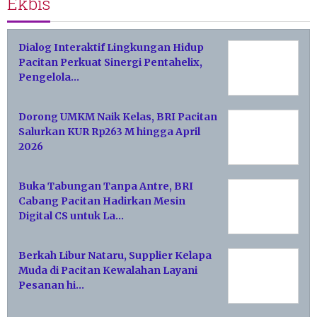
Ekbis
Dialog Interaktif Lingkungan Hidup
Pacitan Perkuat Sinergi Pentahelix,
Pengelola…
Dorong UMKM Naik Kelas, BRI Pacitan
Salurkan KUR Rp263 M hingga April
2026
Buka Tabungan Tanpa Antre, BRI
Cabang Pacitan Hadirkan Mesin
Digital CS untuk La…
Berkah Libur Nataru, Supplier Kelapa
Muda di Pacitan Kewalahan Layani
Pesanan hi…