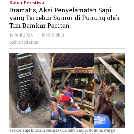
Kabar Peristiwa
Sapi
Dramatis, Aksi Penyelamatan Sapi
yang
yang Tercebur Sumur di Punung oleh
Tercebur
Tim Damkar Pacitan
Sumur
di
oleh
14 Juni 2024
-
1046 Dilihat
Punung
Pacitanku
oleh
Pacitanku
oleh
Tim
Damkar
Pacitan
Seekor sapi limosin berusia dua tahun milik Boimin, warga