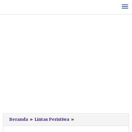
Lewati
ke
konten
Dramatis,
Beranda
»
Lintas Peristiwa
»
Aksi
Penyelamatan