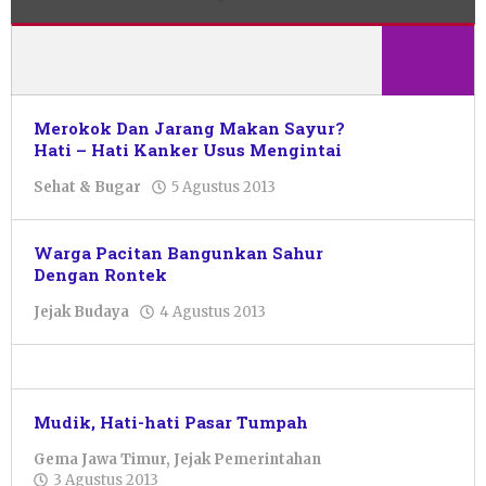
Pacitanku
Merokok Dan Jarang Makan Sayur?
Hati – Hati Kanker Usus Mengintai
oleh
Sehat & Bugar
5 Agustus 2013
Pacitanku
Warga Pacitan Bangunkan Sahur
Dengan Rontek
oleh
Jejak Budaya
4 Agustus 2013
Pacitanku
Mudik, Hati-hati Pasar Tumpah
Gema Jawa Timur
,
Jejak Pemerintahan
oleh
3 Agustus 2013