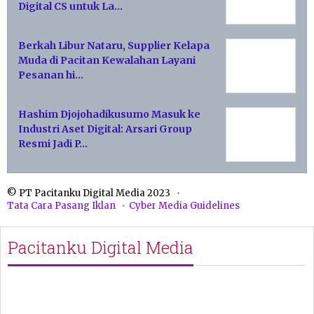
Digital CS untuk La…
Berkah Libur Nataru, Supplier Kelapa
Muda di Pacitan Kewalahan Layani
Pesanan hi…
Hashim Djojohadikusumo Masuk ke
Industri Aset Digital: Arsari Group
Resmi Jadi P…
© PT Pacitanku Digital Media 2023
Tata Cara Pasang Iklan
Cyber Media Guidelines
Pacitanku Digital Media