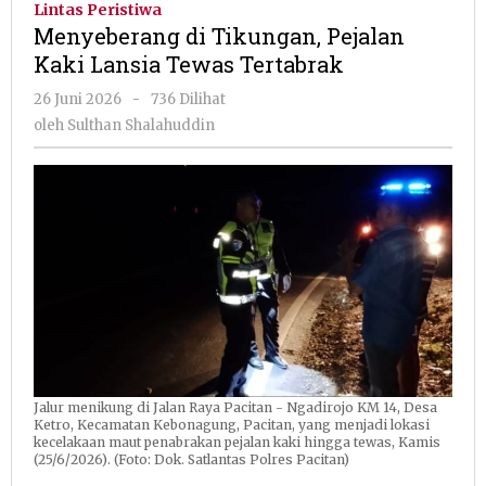
Lintas Peristiwa
Pejalan
Menyeberang di Tikungan, Pejalan
Kaki
Kaki Lansia Tewas Tertabrak
Lansia
Tewas
oleh
26 Juni 2026
-
736 Dilihat
Tertabrak
Sulthan
oleh
Sulthan Shalahuddin
Shalahuddin
Jalur menikung di Jalan Raya Pacitan - Ngadirojo KM 14, Desa
Ketro, Kecamatan Kebonagung, Pacitan, yang menjadi lokasi
kecelakaan maut penabrakan pejalan kaki hingga tewas, Kamis
(25/6/2026). (Foto: Dok. Satlantas Polres Pacitan)