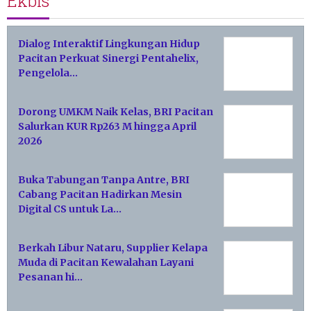
Ekbis
Dialog Interaktif Lingkungan Hidup
Pacitan Perkuat Sinergi Pentahelix,
Pengelola…
Dorong UMKM Naik Kelas, BRI Pacitan
Salurkan KUR Rp263 M hingga April
2026
Buka Tabungan Tanpa Antre, BRI
Cabang Pacitan Hadirkan Mesin
Digital CS untuk La…
Berkah Libur Nataru, Supplier Kelapa
Muda di Pacitan Kewalahan Layani
Pesanan hi…