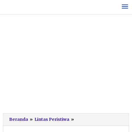
Lewati
ke
konten
Menyeberang
Beranda
»
Lintas Peristiwa
»
di
Tikungan,