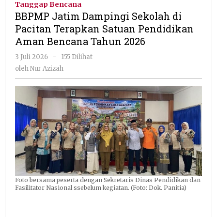
Tanggap Bencana
Sekolah
BBPMP Jatim Dampingi Sekolah di
di
Pacitan Terapkan Satuan Pendidikan
Pacitan
Aman Bencana Tahun 2026
Terapka
Satuan
oleh
3 Juli 2026
-
155 Dilihat
Pendidi
Nur
oleh
Nur Azizah
Aman
Azizah
Bencana
Tahun
2026
Foto bersama peserta dengan Sekretaris Dinas Pendidikan dan
Fasilitator Nasional ssebelum kegiatan. (Foto: Dok. Panitia)