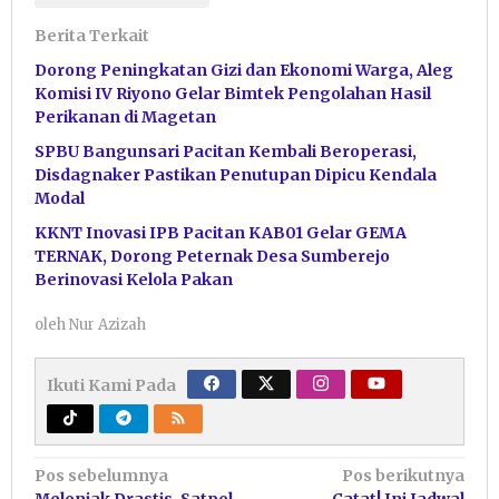
Berita Terkait
Dorong Peningkatan Gizi dan Ekonomi Warga, Aleg
Komisi IV Riyono Gelar Bimtek Pengolahan Hasil
Perikanan di Magetan
SPBU Bangunsari Pacitan Kembali Beroperasi,
Disdagnaker Pastikan Penutupan Dipicu Kendala
Modal
KKNT Inovasi IPB Pacitan KAB01 Gelar GEMA
TERNAK, Dorong Peternak Desa Sumberejo
Berinovasi Kelola Pakan
oleh
Nur Azizah
Ikuti Kami Pada
Navigasi
Pos sebelumnya
Pos berikutnya
Melonjak Drastis, Satpol
Catat! Ini Jadwal