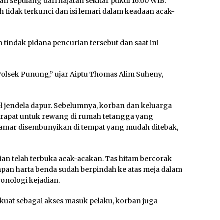
an sepulang dari hajatan sekitar pukul 16.00 WIB.
tidak terkunci dan isi lemari dalam keadaan acak-
tindak pidana pencurian tersebut dan saat ini
olsek Punung,” ujar Aiptu Thomas Alim Suheny,
jendela dapur. Sebelumnya, korban dan keluarga
rapat untuk rewang di rumah tetangga yang
 kamar disembunyikan di tempat yang mudah ditebak,
an telah terbuka acak-acakan. Tas hitam bercorak
an harta benda sudah berpindah ke atas meja dalam
onologi kejadian.
kuat sebagai akses masuk pelaku, korban juga