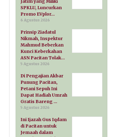
Jatim yang Miliki
SPKLU, Luncurkan
Promo EVplor…
6 Agustus 2026
Prinsip Ziadatul
Nikmah, Inspektur
Mahmud Beberkan
Kunci Keberkahan
ASN Pacitan Tolak…
5 Agustus 2026
Di Pengajian Akbar
Punung Pacitan,
Petani Sepuh Ini
Dapat Hadiah Umrah
Gratis Bareng …
5 Agustus 2026
Ini Ijazah Gus Iqdam
di Pacitan untuk
Jemaah dalam