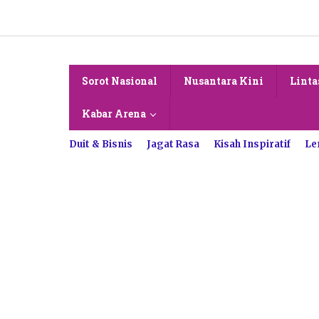
Lewati
ke
konten
Sorot Nasional
Nusantara Kini
Linta
Kabar Arena
Duit & Bisnis
Jagat Rasa
Kisah Inspiratif
Le