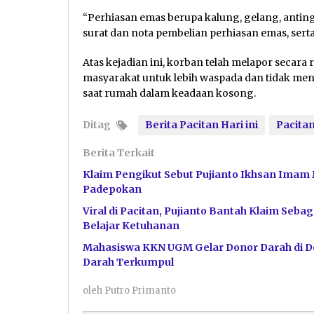
“Perhiasan emas berupa kalung, gelang, anting
surat dan nota pembelian perhiasan emas, serta
Atas kejadian ini, korban telah melapor secar
masyarakat untuk lebih waspada dan tidak me
saat rumah dalam keadaan kosong.
Ditag
Berita Pacitan Hari ini
Pacita
Berita Terkait
Klaim Pengikut Sebut Pujianto Ikhsan Imam 
Padepokan
Viral di Pacitan, Pujianto Bantah Klaim Se
Belajar Ketuhanan
Mahasiswa KKN UGM Gelar Donor Darah di De
Darah Terkumpul
oleh
Putro Primanto