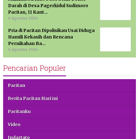
Darah di Desa Pagerkidul Sudimoro
Pacitan, 11 Kant…
6 Agustus 2026
Pria di Pacitan Dipolisikan Usai Diduga
Hamili Kekasih dan Rencana
Pernikahan Ba…
4 Agustus 2026
Pencarian Populer
Pacitan
Berita Pacitan Hari ini
Pacitanku
Video
Indartato