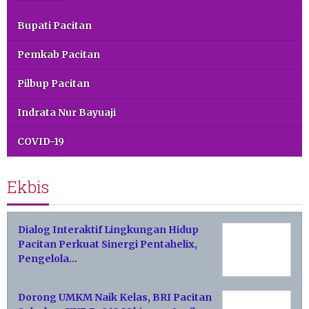
Bupati Pacitan
Pemkab Pacitan
Pilbup Pacitan
Indrata Nur Bayuaji
COVID-19
Ekbis
Dialog Interaktif Lingkungan Hidup
Pacitan Perkuat Sinergi Pentahelix,
Pengelola…
Dorong UMKM Naik Kelas, BRI Pacitan