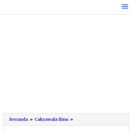
Lewati
ke
konten
Kemenpar
Beranda
»
Cakrawala Ilmu
»
RI
Bekali