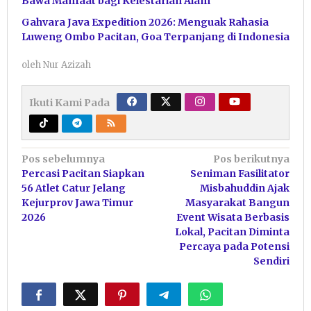
Bawa Manfaat bagi Kelestarian Alam
Gahvara Java Expedition 2026: Menguak Rahasia
Luweng Ombo Pacitan, Goa Terpanjang di Indonesia
oleh
Nur Azizah
Ikuti Kami Pada
Navigasi
Pos sebelumnya
Pos berikutnya
Percasi Pacitan Siapkan
Seniman Fasilitator
pos
56 Atlet Catur Jelang
Misbahuddin Ajak
Kejurprov Jawa Timur
Masyarakat Bangun
2026
Event Wisata Berbasis
Lokal, Pacitan Diminta
Percaya pada Potensi
Sendiri