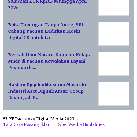
Salurkan KUR Rp263 M hingga April
2026
Buka Tabungan Tanpa Antre, BRI
Cabang Pacitan Hadirkan Mesin
Digital CS untuk La…
Berkah Libur Nataru, Supplier Kelapa
Muda di Pacitan Kewalahan Layani
Pesanan hi…
Hashim Djojohadikusumo Masuk ke
Industri Aset Digital: Arsari Group
Resmi Jadi P…
© PT Pacitanku Digital Media 2023
Tata Cara Pasang Iklan
Cyber Media Guidelines