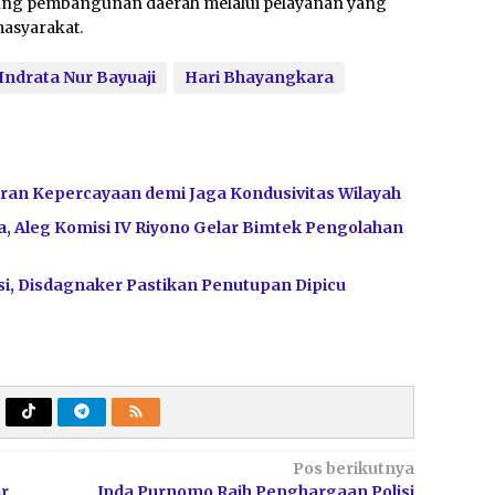
ung pembangunan daerah melalui pelayanan yang
masyarakat.
Indrata Nur Bayuaji
Hari Bhayangkara
ran Kepercayaan demi Jaga Kondusivitas Wilayah
, Aleg Komisi IV Riyono Gelar Bimtek Pengolahan
i, Disdagnaker Pastikan Penutupan Dipicu
Pos berikutnya
ar
Ipda Purnomo Raih Penghargaan Polisi