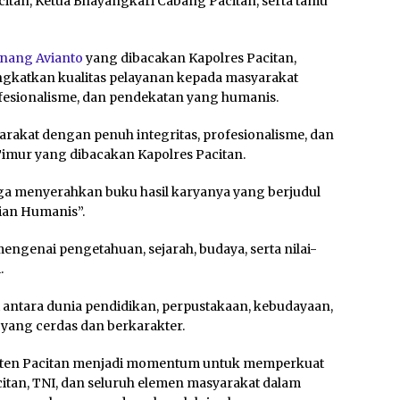
itan, Ketua Bhayangkari Cabang Pacitan, serta tamu
nang Avianto
yang dibacakan Kapolres Pacitan,
ingkatkan kualitas pelayanan kepada masyarakat
ofesionalisme, dan pendekatan yang humanis.
rakat dengan penuh integritas, profesionalisme, dan
Timur yang dibacakan Kapolres Pacitan.
uga menyerahkan buku hasil karyanya yang berjudul
ian Humanis”.
genai pengetahuan, sejarah, budaya, serta nilai-
.
i antara dunia pendidikan, perpustakaan, kebudayaan,
ang cerdas dan berkarakter.
paten Pacitan menjadi momentum untuk memperkuat
citan, TNI, dan seluruh elemen masyarakat dalam