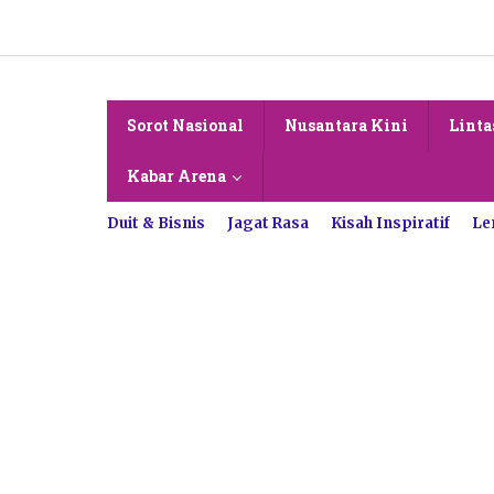
Lewati
ke
konten
Sorot Nasional
Nusantara Kini
Linta
Kabar Arena
Duit & Bisnis
Jagat Rasa
Kisah Inspiratif
Le