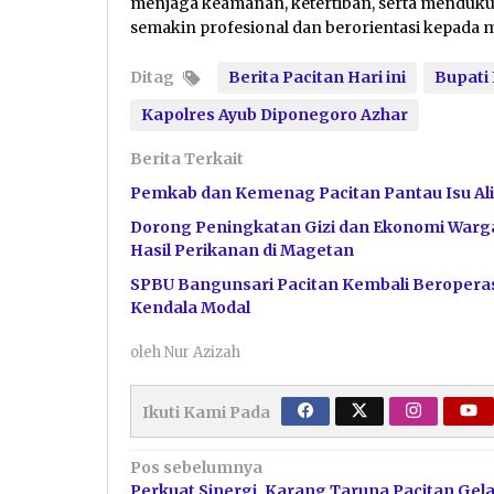
menjaga keamanan, ketertiban, serta menduk
semakin profesional dan berorientasi kepada 
Ditag
Berita Pacitan Hari ini
Bupati 
Kapolres Ayub Diponegoro Azhar
Berita Terkait
Pemkab dan Kemenag Pacitan Pantau Isu Ali
Dorong Peningkatan Gizi dan Ekonomi Warga
Hasil Perikanan di Magetan
SPBU Bangunsari Pacitan Kembali Beroperas
Kendala Modal
oleh
Nur Azizah
Ikuti Kami Pada
Navigasi
Pos sebelumnya
Perkuat Sinergi, Karang Taruna Pacitan Gel