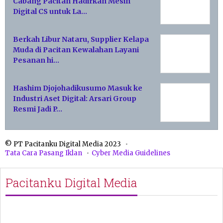
Cabang Pacitan Hadirkan Mesin
Digital CS untuk La…
Berkah Libur Nataru, Supplier Kelapa
Muda di Pacitan Kewalahan Layani
Pesanan hi…
Hashim Djojohadikusumo Masuk ke
Industri Aset Digital: Arsari Group
Resmi Jadi P…
© PT Pacitanku Digital Media 2023
Tata Cara Pasang Iklan
Cyber Media Guidelines
Pacitanku Digital Media