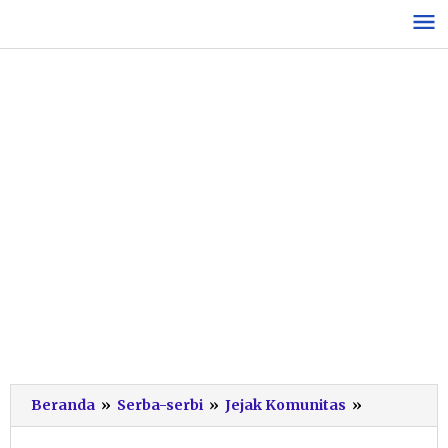
Lewati
ke
konten
Perkuat
Beranda
»
Serba-serbi
»
Jejak Komunitas
»
Sinergi,
Karang