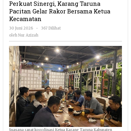
Perkuat Sinergi, Karang Taruna
Taruna
Pacitan Gelar Rakor Bersama Ketua
Pacitan
Kecamatan
Gelar
Rakor
oleh
30 Juni 2026
-
367 Dilihat
Bersama
Nur
oleh
Nur Azizah
Ketua
Azizah
Kecamata
Suasana rapat koordinasi Ketua Karang Taruna Kabupaten