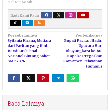
oleh
Nur Azizah
Ikuti Kami Pada
Navigasi
Pos sebelumnya
Pos berikutnya
Syifania Kirana, Mutiara
Bupati Pacitan Hadiri
pos
dari Pacitan yang Kini
Upacara Hari
Bersinar di Final
Bhayangkara ke-80,
Nasional Bintang Sobat
Kapolres Tegaskan
SMP 2026
Komitmen Pelayanan
Humanis
Baca Lainnya