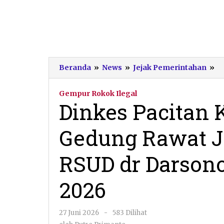
Di
Beranda
»
News
»
Jejak Pemerintahan
»
Pa
K
Gempur Rokok Ilegal
P
Dinkes Pacitan
G
R
Gedung Rawat Ja
Ja
d
Tr
RSUD dr Darson
R
dr
2026
D
da
D
oleh
27 Juni 2026
-
583 Dilihat
D
Putro