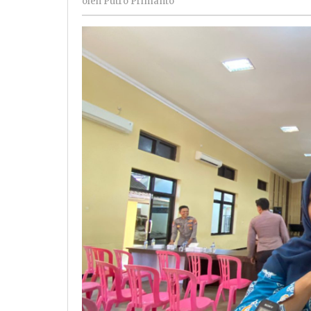
2
oleh
Putro Primanto
Primanto