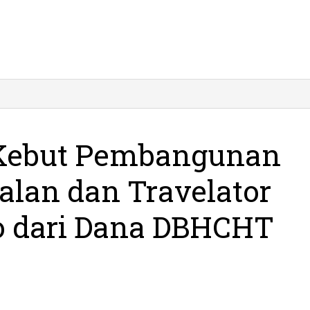
nkes
citan
ebut
embangunan
 Kebut Pembangunan
edung
awat
lan dan Travelator
lan
an
avelator
o dari Dana DBHCHT
SUD
arsono
ri
ana
BHCHT