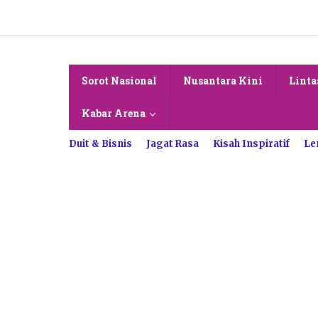
Lewati
ke
konten
Sorot Nasional
Nusantara Kini
Linta
Kabar Arena
Duit & Bisnis
Jagat Rasa
Kisah Inspiratif
Le