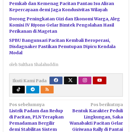
Pemkab dan Kemenag Pacitan Pantau Isu Aliran
Kepercayaan demi Jaga Kondusivitas Wilayah
Dorong Peningkatan Gizi dan Ekonomi Warga, Aleg
Komisi IV Riyono Gelar Bimtek Pengolahan Hasil
Perikanan di Magetan
SPBU Bangunsari Pacitan Kembali Beroperasi,
Disdagnaker Pastikan Penutupan Dipicu Kendala
Modal
oleh
Sulthan Shalahuddin
Ikuti Kami Pada
Navigasi
Pos sebelumnya
Pos berikutnya
Listrik Padam dan Redup
Bentuk Karakter Peduli
pos
di Pacitan, PLN Terapkan
Lingkungan, Saka
Pemadaman Bergilir
Wanabakti Pacitan Gelar
demi Stabilitas Sistem
Giriwana Rally di Pantai