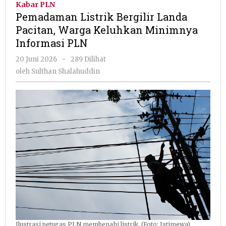
Kabar PLN
Landa
Pemadaman Listrik Bergilir Landa
Pacitan,
Pacitan, Warga Keluhkan Minimnya
Warga
Informasi PLN
Keluhkan
Minimnya
oleh
20 Juni 2026
-
289 Dilihat
Informasi
Sulthan
oleh
Sulthan Shalahuddin
PLN
Shalahuddin
Ilustrasi petugas PLN membenahi listrik. (Foto: Istimewa)