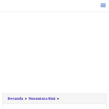
Lewati
ke
konten
Pemadaman
Beranda
»
Nusantara Kini
»
Listrik
Bergilir