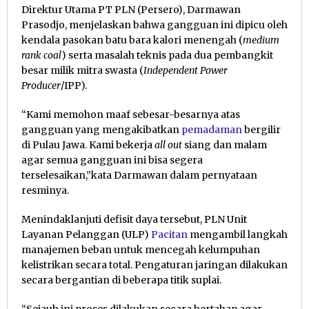
Direktur Utama PT PLN (Persero), Darmawan
Prasodjo, menjelaskan bahwa gangguan ini dipicu oleh
kendala pasokan batu bara kalori menengah (
medium
rank coal
) serta masalah teknis pada dua pembangkit
besar milik mitra swasta (
Independent Power
Producer
/IPP).
“Kami memohon maaf sebesar-besarnya atas
gangguan yang mengakibatkan
pemadaman
bergilir
di Pulau Jawa. Kami bekerja
all out
siang dan malam
agar semua gangguan ini bisa segera
terselesaikan,”kata Darmawan dalam pernyataan
resminya.
Menindaklanjuti defisit daya tersebut, PLN Unit
Layanan Pelanggan (ULP)
Pacitan
mengambil langkah
manajemen beban untuk mencegah kelumpuhan
kelistrikan secara total. Pengaturan jaringan dilakukan
secara bergantian di beberapa titik suplai.