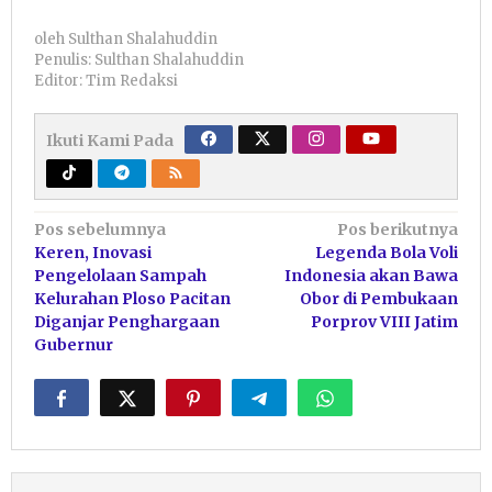
oleh
Sulthan Shalahuddin
Penulis: Sulthan Shalahuddin
Editor: Tim Redaksi
Ikuti Kami Pada
Navigasi
Pos sebelumnya
Pos berikutnya
Keren, Inovasi
Legenda Bola Voli
pos
Pengelolaan Sampah
Indonesia akan Bawa
Kelurahan Ploso Pacitan
Obor di Pembukaan
Diganjar Penghargaan
Porprov VIII Jatim
Gubernur