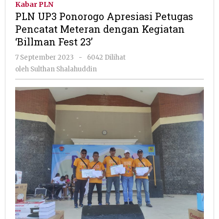
Kabar PLN
Apresiasi
PLN UP3 Ponorogo Apresiasi Petugas
Petugas
Pencatat Meteran dengan Kegiatan
Pencatat
‘Billman Fest 23’
Meteran
dengan
oleh
7 September 2023
-
6042 Dilihat
Kegiatan
Sulthan
oleh
Sulthan Shalahuddin
‘Billman
Shalahuddin
Fest
23’