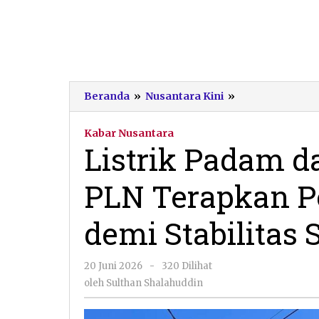
Listrik
Beranda
»
Nusantara Kini
»
Padam
dan
Kabar Nusantara
Redup
Listrik Padam d
di
Pacitan,
PLN Terapkan P
PLN
Terapkan
Pemadaman
demi Stabilitas 
Bergilir
demi
Stabilitas
oleh
20 Juni 2026
-
320 Dilihat
Sistem
Sulthan
oleh
Sulthan Shalahuddin
Shalahuddin