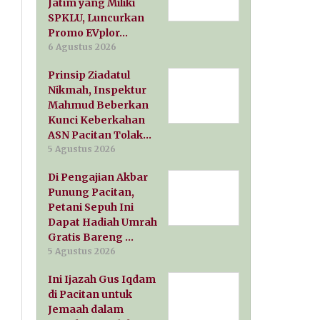
Jatim yang Miliki
SPKLU, Luncurkan
Promo EVplor…
6 Agustus 2026
Prinsip Ziadatul
Nikmah, Inspektur
Mahmud Beberkan
Kunci Keberkahan
ASN Pacitan Tolak…
5 Agustus 2026
Di Pengajian Akbar
Punung Pacitan,
Petani Sepuh Ini
Dapat Hadiah Umrah
Gratis Bareng …
5 Agustus 2026
Ini Ijazah Gus Iqdam
di Pacitan untuk
Jemaah dalam