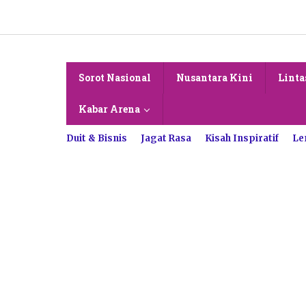
Lewati
ke
konten
Sorot Nasional
Nusantara Kini
Linta
Kabar Arena
Duit & Bisnis
Jagat Rasa
Kisah Inspiratif
Le