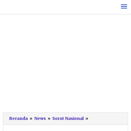
Lewati
ke
konten
PLN
Beranda
»
News
»
Sorot Nasional
»
Ungkap
Penyebab