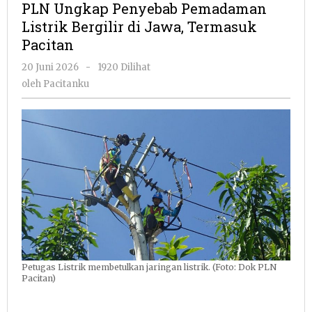
PLN Ungkap Penyebab Pemadaman
Pemadaman
Listrik Bergilir di Jawa, Termasuk
Listrik
Pacitan
Bergilir
di
oleh
20 Juni 2026
-
1920 Dilihat
Jawa,
Pacitanku
oleh
Pacitanku
Termasuk
Pacitan
Petugas Listrik membetulkan jaringan listrik. (Foto: Dok PLN
Pacitan)