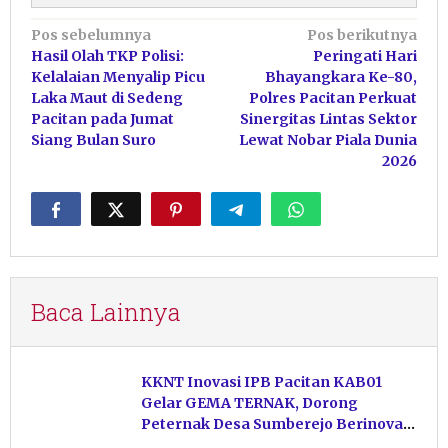
Navigasi
Pos sebelumnya
Pos berikutnya
Hasil Olah TKP Polisi:
Peringati Hari
pos
Kelalaian Menyalip Picu
Bhayangkara Ke-80,
Laka Maut di Sedeng
Polres Pacitan Perkuat
Pacitan pada Jumat
Sinergitas Lintas Sektor
Siang Bulan Suro
Lewat Nobar Piala Dunia
2026
Baca Lainnya
KKNT Inovasi IPB Pacitan KAB01
Gelar GEMA TERNAK, Dorong
Peternak Desa Sumberejo Berinovasi
Kelola Pakan