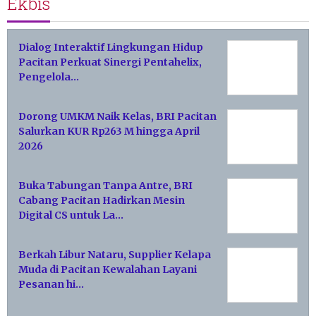
Ekbis
Dialog Interaktif Lingkungan Hidup
Pacitan Perkuat Sinergi Pentahelix,
Pengelola…
Dorong UMKM Naik Kelas, BRI Pacitan
Salurkan KUR Rp263 M hingga April
2026
Buka Tabungan Tanpa Antre, BRI
Cabang Pacitan Hadirkan Mesin
Digital CS untuk La…
Berkah Libur Nataru, Supplier Kelapa
Muda di Pacitan Kewalahan Layani
Pesanan hi…