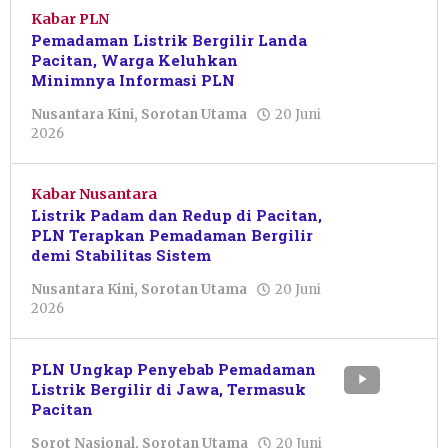
Kabar PLN
Pemadaman Listrik Bergilir Landa
Pacitan, Warga Keluhkan
Minimnya Informasi PLN
Nusantara Kini
,
Sorotan Utama
20 Juni
oleh
2026
Sulthan
Shalahuddin
Kabar Nusantara
Listrik Padam dan Redup di Pacitan,
PLN Terapkan Pemadaman Bergilir
demi Stabilitas Sistem
Nusantara Kini
,
Sorotan Utama
20 Juni
oleh
2026
Sulthan
Shalahuddin
PLN Ungkap Penyebab Pemadaman
Listrik Bergilir di Jawa, Termasuk
Pacitan
Sorot Nasional
,
Sorotan Utama
20 Juni