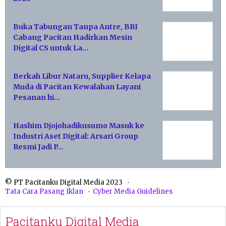
Buka Tabungan Tanpa Antre, BRI
Cabang Pacitan Hadirkan Mesin
Digital CS untuk La…
Berkah Libur Nataru, Supplier Kelapa
Muda di Pacitan Kewalahan Layani
Pesanan hi…
Hashim Djojohadikusumo Masuk ke
Industri Aset Digital: Arsari Group
Resmi Jadi P…
© PT Pacitanku Digital Media 2023
Tata Cara Pasang Iklan
Cyber Media Guidelines
Pacitanku Digital Media