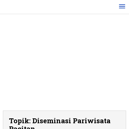
Lewati
ke
konten
Topik:
Diseminasi Pariwisata
Pacitan