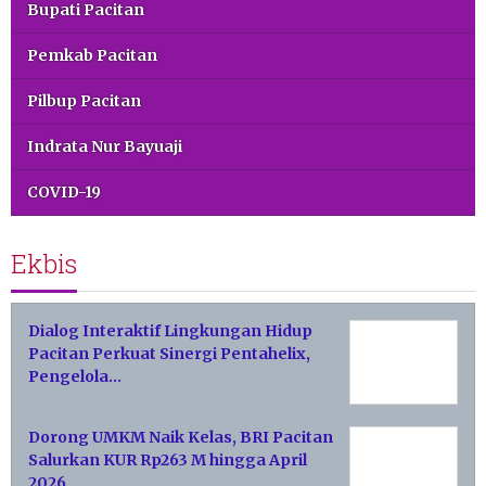
Bupati Pacitan
Pemkab Pacitan
Pilbup Pacitan
Indrata Nur Bayuaji
COVID-19
Ekbis
Dialog Interaktif Lingkungan Hidup
Pacitan Perkuat Sinergi Pentahelix,
Pengelola…
Dorong UMKM Naik Kelas, BRI Pacitan
Salurkan KUR Rp263 M hingga April
2026