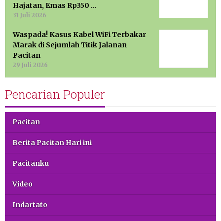
Hajatan, Emas Rp350 …
31 Juli 2026
Waspada! Kasus Kabel WiFi Terbakar
Marak di Sejumlah Titik Jalanan
Pacitan
29 Juli 2026
Pencarian Populer
Pacitan
Berita Pacitan Hari ini
Pacitanku
Video
Indartato