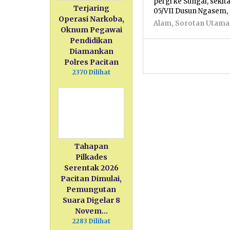
pergi ke Sungai, seki
Terjaring
05/VII Dusun Ngasem,
Operasi Narkoba,
Alam
,
Sorotan Utama
Oknum Pegawai
Pendidikan
Diamankan
Polres Pacitan
2370 Dilihat
Tahapan
Pilkades
Serentak 2026
Pacitan Dimulai,
Pemungutan
Suara Digelar 8
Novem…
2283 Dilihat