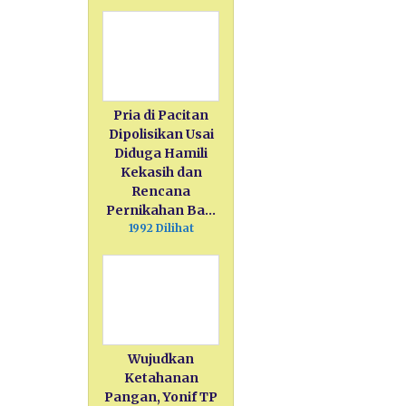
Pria di Pacitan
Dipolisikan Usai
Diduga Hamili
Kekasih dan
Rencana
Pernikahan Ba…
1992 Dilihat
Wujudkan
Ketahanan
Pangan, Yonif TP