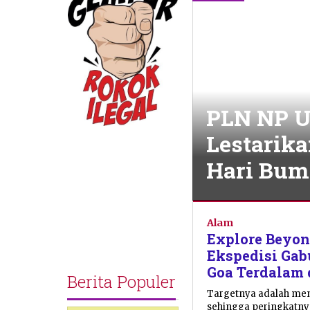
PLN NP U
Lestarika
Hari Bum
Alam
,
Lingkungan
Alam
Hidup
Explore Beyon
,
Nusantara
Ekspedisi Gab
Kini
,
Goa Terdalam 
Sorotan
Berita Populer
Utama
Targetnya adalah me
sehingga peringkatnya