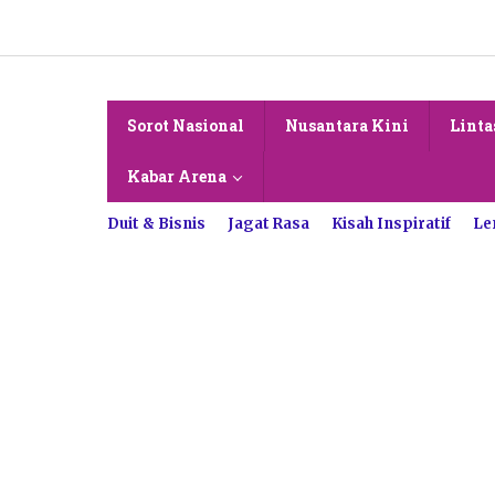
Lewati
ke
konten
Sorot Nasional
Nusantara Kini
Linta
Kabar Arena
Duit & Bisnis
Jagat Rasa
Kisah Inspiratif
Le