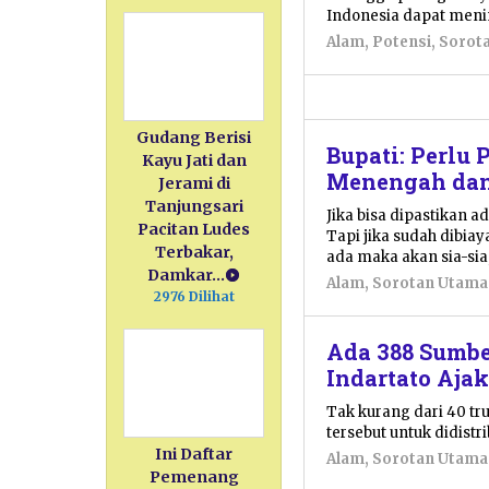
29
Indonesia dapat meni
April
Alam
,
Potensi
,
Sorot
2026
oleh
Sulthan
Shalahuddin
Gudang Berisi
Bupati: Perlu
Kayu Jati dan
Menengah dan
Jerami di
Tanjungsari
Jika bisa dipastikan a
Pacitan Ludes
Tapi jika sudah dibiay
Terbakar,
ada maka akan sia-sia
Damkar…
Alam
,
Sorotan Utama
2976 Dilihat
Ada 388 Sumbe
Indartato Aj
Tak kurang dari 40 tr
tersebut untuk didistr
Ini Daftar
Alam
,
Sorotan Utama
Pemenang