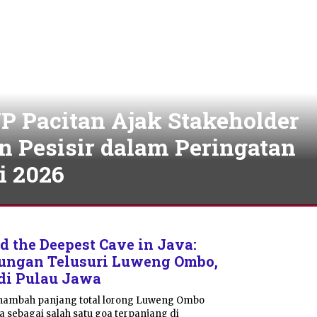
P Pacitan Ajak Stakeholder
n Pesisir dalam Peringatan
i 2026
d the Deepest Cave in Java:
ungan Telusuri Luweng Ombo,
di Pulau Jawa
nambah panjang total lorong Luweng Ombo
 sebagai salah satu goa terpanjang di