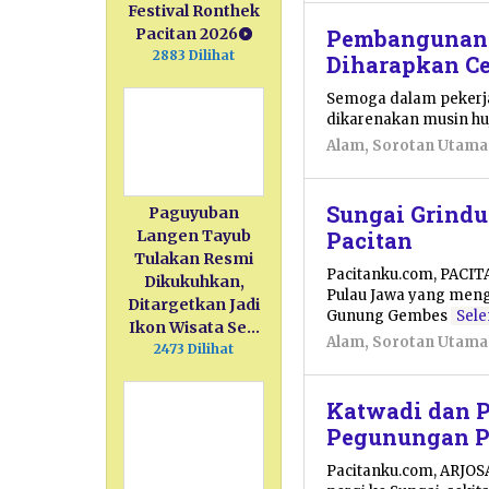
Festival Ronthek
Pembangunan 
Pacitan 2026
2883 Dilihat
Diharapkan Ce
Semoga dalam pekerja
dikarenakan musin huj
Alam
,
Sorotan Utama
Sungai Grindu
Paguyuban
Pacitan
Langen Tayub
Tulakan Resmi
Pacitanku.com, PACITA
Dikukuhkan,
Pulau Jawa yang menga
Ditargetkan Jadi
Gunung Gembes
Sel
Ikon Wisata Se…
Alam
,
Sorotan Utama
2473 Dilihat
Katwadi dan P
Pegunungan P
Pacitanku.com, ARJOSA