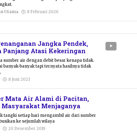
ngkat.
oleh
an Utama
8 Februari 2026
Nur
Azizah
 Penanganan Jangka Pendek,
 Panjang Atasi Kekeringan
da sumber air dengan debit besar kenapa tidak.
ai banyak-banyak tapi ternyata hasilnya tidak
,
oleh
8 Juni 2021
Pacitanku
r Mata Air Alami di Pacitan,
ak Masyarakat Menjaganya
uk tangki setiap hari mengambil air dari sumber
ibusikan ke sejumlah wilaya
oleh
20 Desember 2019
Pacitanku