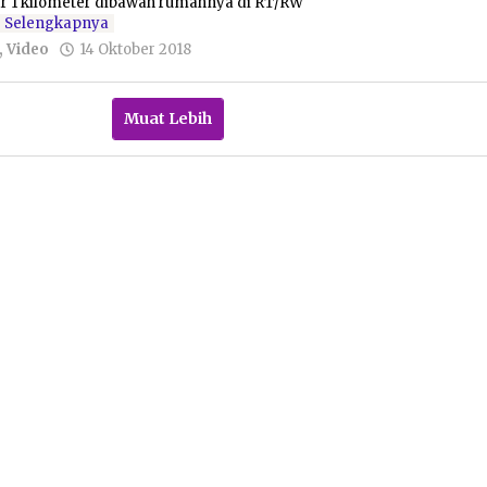
tar 1 kilometer dibawah rumahnya di RT/RW
Selengkapnya
oleh
,
Video
14 Oktober 2018
Pacitanku
Muat Lebih