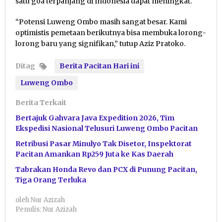
satu goa terpanjang di Indonesia dapat meningkat.
“Potensi Luweng Ombo masih sangat besar. Kami
optimistis pemetaan berikutnya bisa membuka lorong-
lorong baru yang signifikan,” tutup Aziz Pratoko.
Ditag
Berita Pacitan Hari ini
Luweng Ombo
Berita Terkait
Bertajuk Gahvara Java Expedition 2026, Tim
Ekspedisi Nasional Telusuri Luweng Ombo Pacitan
Retribusi Pasar Minulyo Tak Disetor, Inspektorat
Pacitan Amankan Rp259 Juta ke Kas Daerah
Tabrakan Honda Revo dan PCX di Punung Pacitan,
Tiga Orang Terluka
oleh
Nur Azizah
Penulis: Nur Azizah