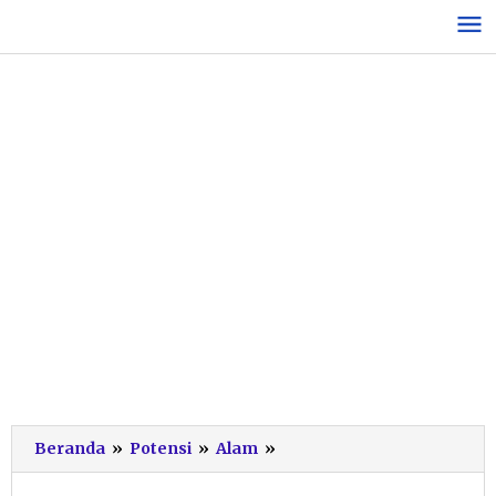
Lewati
ke
konten
Explore
Beranda
»
Potensi
»
Alam
»
Beyond
the