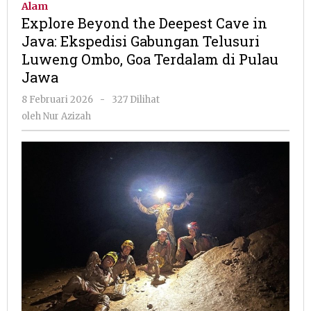
Alam
Deepest
Explore Beyond the Deepest Cave in
Cave
Java: Ekspedisi Gabungan Telusuri
in
Luweng Ombo, Goa Terdalam di Pulau
Java:
Ekspedisi
Jawa
Gabungan
oleh
8 Februari 2026
-
327 Dilihat
Telusuri
Nur
Luweng
oleh
Nur Azizah
Azizah
Ombo,
Goa
Terdalam
di
Pulau
Jawa