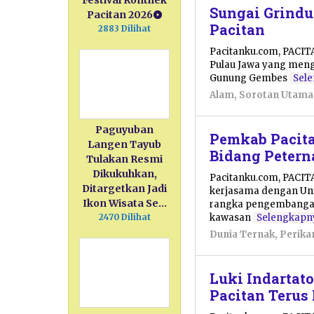
Festival Ronthek
Sungai Grindu
Pacitan 2026
Pacitan
2883 Dilihat
Pacitanku.com, PACITA
Pulau Jawa yang menga
Gunung Gembes
Sel
Alam
,
Sorotan Utama
Paguyuban
Pemkab Pacita
Langen Tayub
Bidang Petern
Tulakan Resmi
Dikukuhkan,
Pacitanku.com, PACIT
Ditargetkan Jadi
kerjasama dengan Uni
Ikon Wisata Se…
rangka pengembangan
kawasan
Selengkapn
2470 Dilihat
Dunia Ternak
,
Perika
Luki Indartat
Pacitan Terus