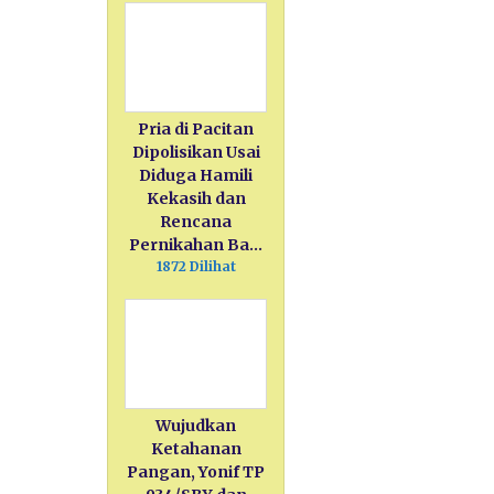
Pria di Pacitan
Dipolisikan Usai
Diduga Hamili
Kekasih dan
Rencana
Pernikahan Ba…
1872 Dilihat
Wujudkan
Ketahanan
Pangan, Yonif TP