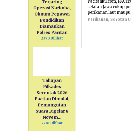
Pacitanku.com, PACITA
Terjaring
selatan Jawa cukup p
Operasi Narkoba,
perikanan laut maupu
Oknum Pegawai
Perikanan
,
Sorotan 
Pendidikan
Diamankan
Polres Pacitan
2370 Dilihat
Tahapan
Pilkades
Serentak 2026
Pacitan Dimulai,
Pemungutan
Suara Digelar 8
Novem…
2281 Dilihat