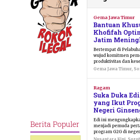
Gema Jawa Timur
Bantuan Khusu
Khofifah Opti
Jatim Mening
Bertempat di Pelabuh
wujud komitmen peme
produktivitas dan kes
Gema Jawa Timur
,
So
Ragam
Suka Duka Edi
yang Ikut Pro
Negeri Ginsen
Edi ini mengungkapka
Berita Populer
menjadi pemuda perta
program G2G di negeri
Nusantara Kini
,
Soro