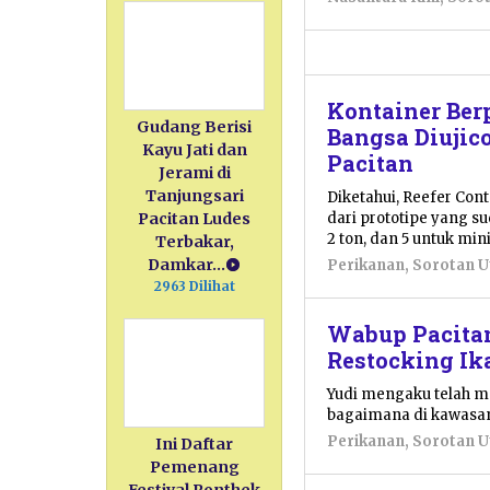
Kontainer Ber
Gudang Berisi
Bangsa Diujic
Kayu Jati dan
Pacitan
Jerami di
Tanjungsari
Diketahui, Reefer Cont
dari prototipe yang s
Pacitan Ludes
2 ton, dan 5 untuk mini
Terbakar,
Damkar…
Perikanan
,
Sorotan 
2963 Dilihat
Wabup Pacitan
Restocking Ik
Yudi mengaku telah me
bagaimana di kawasan 
Perikanan
,
Sorotan 
Ini Daftar
Pemenang