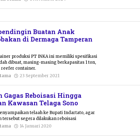
Nur
Azizah
pendingin Buatan Anak
obakan di Dermaga Tamperan
ainer produksi PT INKA ini memiliki spesifikasi
udah dibuat, masing-masing berkapasitas 1 ton,
 reefer container.
oleh
Utama
23 September 2021
Pacitanku
 Gagas Reboisasi Hingga
an Kawasan Telaga Sono
nyampaikan telaah ke Bupati Indartato, agar
tersebut segera dilakukan reboisasi
oleh
Utama
14 Januari 2020
Pacitanku