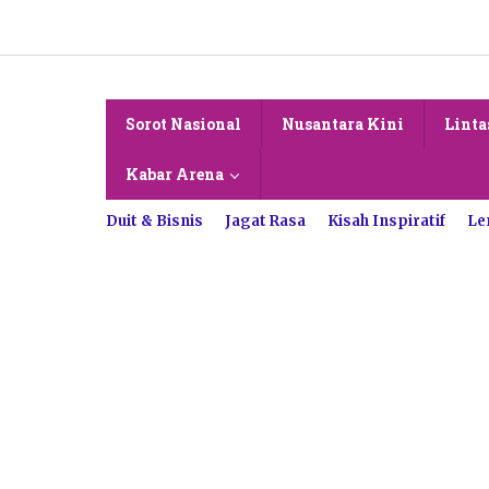
Lewati
ke
konten
Sorot Nasional
Nusantara Kini
Linta
Kabar Arena
Duit & Bisnis
Jagat Rasa
Kisah Inspiratif
Le