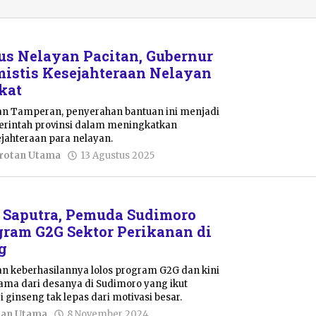
s Nelayan Pacitan, Gubernur
mistis Kesejahteraan Nelayan
kat
an Tamperan, penyerahan bantuan ini menjadi
rintah provinsi dalam meningkatkan
ejahteraan para nelayan.
oleh
rotan Utama
13 Agustus 2025
Sulthan
Shalahuddin
 Saputra, Pemuda Sudimoro
gram G2G Sektor Perikanan di
g
n keberhasilannya lolos program G2G dan kini
ma dari desanya di Sudimoro yang ikut
 ginseng tak lepas dari motivasi besar.
oleh
tan Utama
8 November 2024