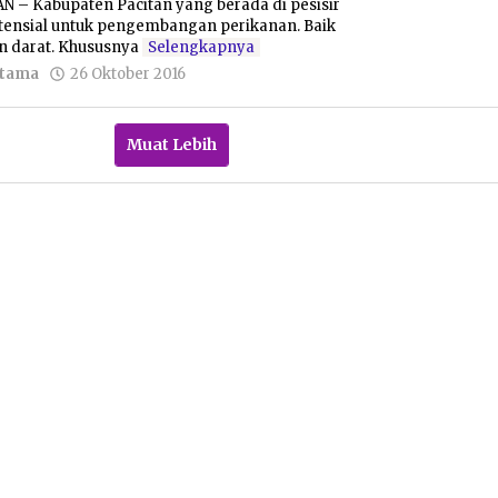
N – Kabupaten Pacitan yang berada di pesisir
otensial untuk pengembangan perikanan. Baik
n darat. Khususnya
Selengkapnya
oleh
Utama
26 Oktober 2016
Pacitanku
Muat Lebih