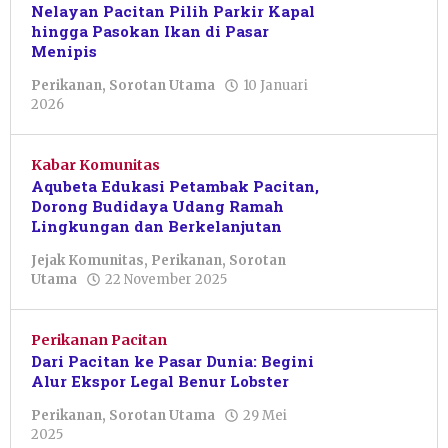
Nelayan Pacitan Pilih Parkir Kapal
hingga Pasokan Ikan di Pasar
Menipis
Perikanan
,
Sorotan Utama
10 Januari
oleh
2026
Okta
Stya
Suci
Kabar Komunitas
Rahmadhani
Aqubeta Edukasi Petambak Pacitan,
Dorong Budidaya Udang Ramah
Lingkungan dan Berkelanjutan
Jejak Komunitas
,
Perikanan
,
Sorotan
oleh
Utama
22 November 2025
Dwi
Purnawan
Perikanan Pacitan
Dari Pacitan ke Pasar Dunia: Begini
Alur Ekspor Legal Benur Lobster
Perikanan
,
Sorotan Utama
29 Mei
oleh
2025