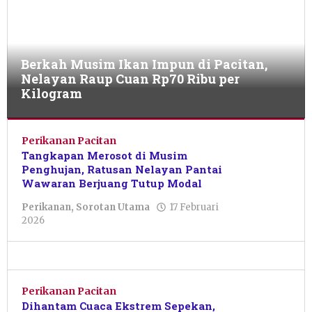
Berkah Musim Ikan Impun di Pacitan,
Nelayan Raup Cuan Rp70 Ribu per
Kilogram
Perikanan
,
Sorotan
Perikanan Pacitan
Utama
Tangkapan Merosot di Musim
Penghujan, Ratusan Nelayan Pantai
18
Wawaran Berjuang Tutup Modal
April
2026
Perikanan
,
Sorotan Utama
17 Februari
oleh
oleh
2026
Putro
Dwi
Primanto
Nurul
Janah
Perikanan Pacitan
Dihantam Cuaca Ekstrem Sepekan,