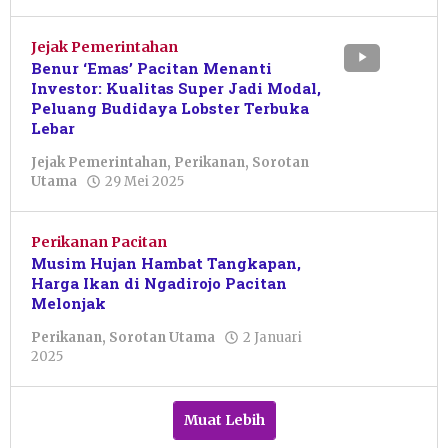
Sulthan
Shalahuddin
Jejak Pemerintahan
Benur ‘Emas’ Pacitan Menanti
Investor: Kualitas Super Jadi Modal,
Peluang Budidaya Lobster Terbuka
Lebar
Jejak Pemerintahan
,
Perikanan
,
Sorotan
oleh
Utama
29 Mei 2025
Sulthan
Shalahuddin
Perikanan Pacitan
Musim Hujan Hambat Tangkapan,
Harga Ikan di Ngadirojo Pacitan
Melonjak
Perikanan
,
Sorotan Utama
2 Januari
oleh
2025
Resi
Wulandari
Muat Lebih