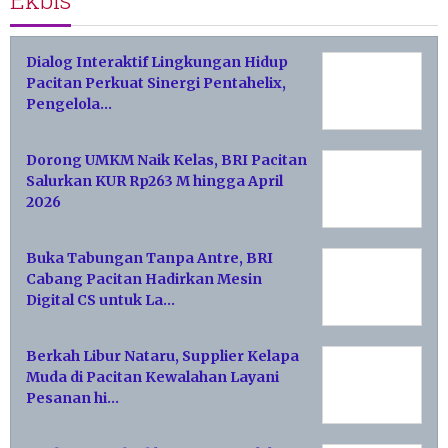
Ekbis
Dialog Interaktif Lingkungan Hidup
Pacitan Perkuat Sinergi Pentahelix,
Pengelola…
Dorong UMKM Naik Kelas, BRI Pacitan
Salurkan KUR Rp263 M hingga April
2026
Buka Tabungan Tanpa Antre, BRI
Cabang Pacitan Hadirkan Mesin
Digital CS untuk La…
Berkah Libur Nataru, Supplier Kelapa
Muda di Pacitan Kewalahan Layani
Pesanan hi…