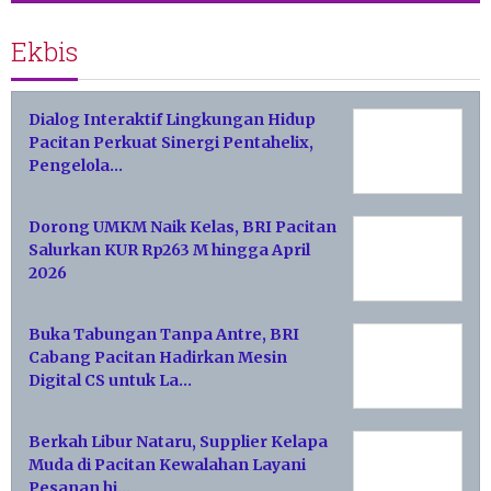
Ekbis
Dialog Interaktif Lingkungan Hidup
Pacitan Perkuat Sinergi Pentahelix,
Pengelola…
Dorong UMKM Naik Kelas, BRI Pacitan
Salurkan KUR Rp263 M hingga April
2026
Buka Tabungan Tanpa Antre, BRI
Cabang Pacitan Hadirkan Mesin
Digital CS untuk La…
Berkah Libur Nataru, Supplier Kelapa
Muda di Pacitan Kewalahan Layani
Pesanan hi…