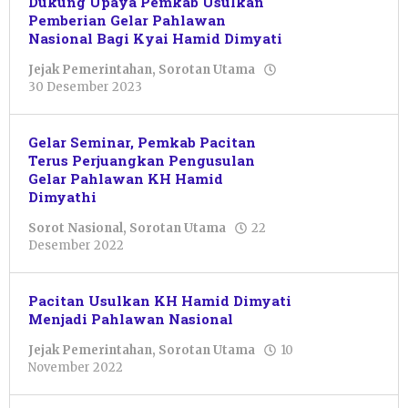
Dukung Upaya Pemkab Usulkan
Pemberian Gelar Pahlawan
Nasional Bagi Kyai Hamid Dimyati
Jejak Pemerintahan
,
Sorotan Utama
oleh
30 Desember 2023
Pacitanku
Gelar Seminar, Pemkab Pacitan
Terus Perjuangkan Pengusulan
Gelar Pahlawan KH Hamid
Dimyathi
Sorot Nasional
,
Sorotan Utama
22
oleh
Desember 2022
Pacitanku
Pacitan Usulkan KH Hamid Dimyati
Menjadi Pahlawan Nasional
Jejak Pemerintahan
,
Sorotan Utama
10
oleh
November 2022
Pacitanku