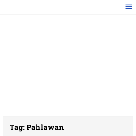
Lewati
ke
konten
Tag:
Pahlawan