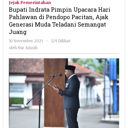
Jejak Pemerintahan
Upacara
Bupati Indrata Pimpin Upacara Hari
Hari
Pahlawan di Pendopo Pacitan, Ajak
Pahlawan
Generasi Muda Teladani Semangat
di
Pendopo
Juang
Pacitan,
oleh
10 November 2025
-
129 Dilihat
Ajak
Nur
Generasi
oleh
Nur Azizah
Azizah
Muda
Teladani
Semangat
Juang