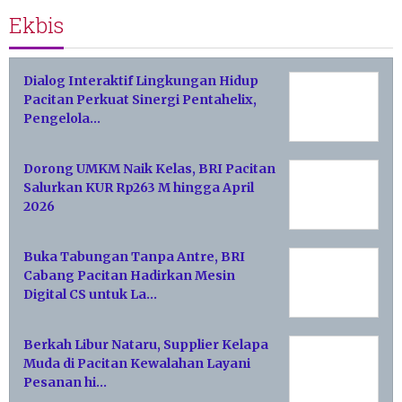
Ekbis
Dialog Interaktif Lingkungan Hidup
Pacitan Perkuat Sinergi Pentahelix,
Pengelola…
Dorong UMKM Naik Kelas, BRI Pacitan
Salurkan KUR Rp263 M hingga April
2026
Buka Tabungan Tanpa Antre, BRI
Cabang Pacitan Hadirkan Mesin
Digital CS untuk La…
Berkah Libur Nataru, Supplier Kelapa
Muda di Pacitan Kewalahan Layani
Pesanan hi…