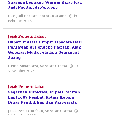
Suasana Lengang Warnai Kirab Hari
Jadi Pacitan di Pendopo
Hari Jadi Pacitan
,
Sorotan Utama
19
oleh
Februari 2026
Dwi
Nurul
Janah
Jejak Pemerintahan
Bupati Indrata Pimpin Upacara Hari
Pahlawan di Pendopo Pacitan, Ajak
Generasi Muda Teladani Semangat
Juang
Gema Nusantara
,
Sorotan Utama
10
oleh
November 2025
Nur
Azizah
Jejak Pemerintahan
Segarkan Birokrasi, Bupati Pacitan
Lantik 87 Pejabat, Rotasi Kepala
Dinas Pendidikan dan Pariwisata
Jejak Pemerintahan
,
Sorotan Utama