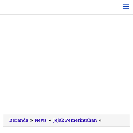
Lewati
ke
konten
Segarkan
Beranda
»
News
»
Jejak Pemerintahan
»
Birokrasi,
Bupati