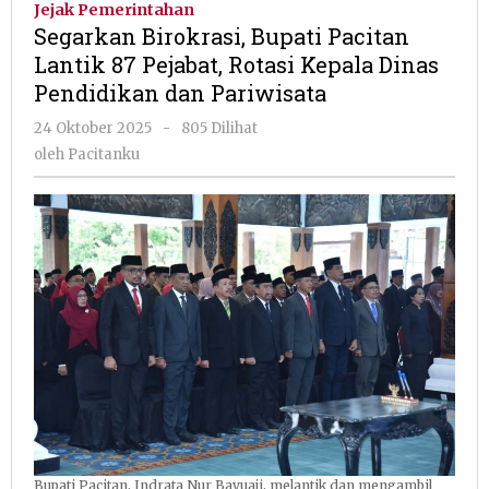
Jejak Pemerintahan
Pacitan
Segarkan Birokrasi, Bupati Pacitan
Lantik
Lantik 87 Pejabat, Rotasi Kepala Dinas
87
Pendidikan dan Pariwisata
Pejabat,
Rotasi
oleh
24 Oktober 2025
-
805 Dilihat
Kepala
Pacitanku
oleh
Pacitanku
Dinas
Pendidikan
dan
Pariwisata
Bupati Pacitan, Indrata Nur Bayuaji, melantik dan mengambil