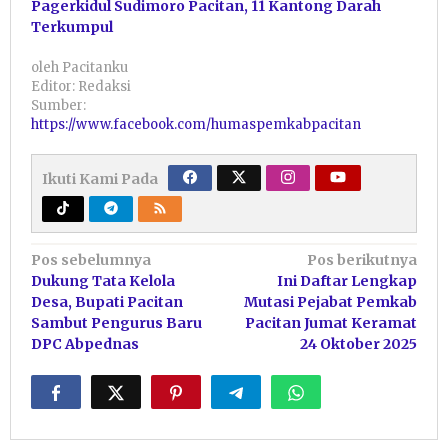
Pagerkidul Sudimoro Pacitan, 11 Kantong Darah
Terkumpul
oleh
Pacitanku
Editor: Redaksi
Sumber:
https://www.facebook.com/humaspemkabpacitan
Ikuti Kami Pada
Navigasi
Pos sebelumnya
Pos berikutnya
Dukung Tata Kelola
Ini Daftar Lengkap
pos
Desa, Bupati Pacitan
Mutasi Pejabat Pemkab
Sambut Pengurus Baru
Pacitan Jumat Keramat
DPC Abpednas
24 Oktober 2025