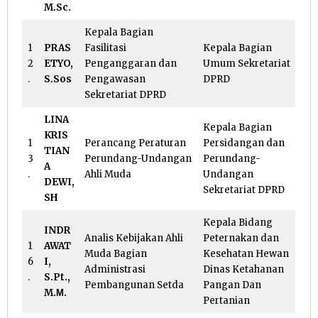
M.Sc.
Kepala Bagian
1
PRAS
Fasilitasi
Kepala Bagian
2
ETYO,
Penganggaran dan
Umum Sekretariat
.
S.Sos
Pengawasan
DPRD
Sekretariat DPRD
LINA
Kepala Bagian
KRIS
1
Perancang Peraturan
Persidangan dan
TIAN
3
Perundang-Undangan
Perundang-
A
.
Ahli Muda
Undangan
DEWI,
Sekretariat DPRD
SH
Kepala Bidang
INDR
Analis Kebijakan Ahli
Peternakan dan
1
AWAT
Muda Bagian
Kesehatan Hewan
6
I,
Administrasi
Dinas Ketahanan
.
S.Pt.,
Pembangunan Setda
Pangan Dan
M.Μ.
Pertanian