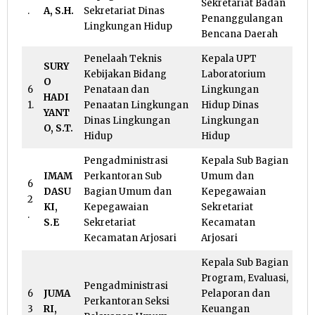
Sekretariat Badan
.
A, S.H.
Sekretariat Dinas
Penanggulangan
Lingkungan Hidup
Bencana Daerah
Penelaah Teknis
Kepala UPT
SURY
Kebijakan Bidang
Laboratorium
O
6
Penataan dan
Lingkungan
HADI
1.
Penaatan Lingkungan
Hidup Dinas
YANT
Dinas Lingkungan
Lingkungan
O, S.T.
Hidup
Hidup
Pengadministrasi
Kepala Sub Bagian
IMAM
Perkantoran Sub
Umum dan
6
DASU
Bagian Umum dan
Kepegawaian
2
KI,
Kepegawaian
Sekretariat
.
S.E
Sekretariat
Kecamatan
Kecamatan Arjosari
Arjosari
Kepala Sub Bagian
Program, Evaluasi,
Pengadministrasi
6
JUMA
Pelaporan dan
Perkantoran Seksi
3
RI,
Keuangan