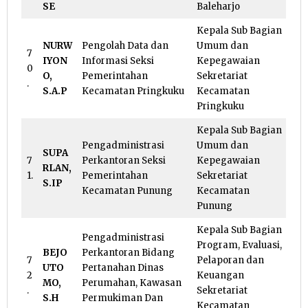
SE
Baleharjo
Kepala Sub Bagian
NURW
Pengolah Data dan
Umum dan
7
IYON
Informasi Seksi
Kepegawaian
0
O,
Pemerintahan
Sekretariat
.
S.A.P
Kecamatan Pringkuku
Kecamatan
Pringkuku
Kepala Sub Bagian
Pengadministrasi
Umum dan
SUPA
7
Perkantoran Seksi
Kepegawaian
RLAN,
1.
Pemerintahan
Sekretariat
S.IP
Kecamatan Punung
Kecamatan
Punung
Kepala Sub Bagian
Pengadministrasi
Program, Evaluasi,
BEJO
Perkantoran Bidang
7
Pelaporan dan
UTO
Pertanahan Dinas
2
Keuangan
MO,
Perumahan, Kawasan
.
Sekretariat
S.H
Permukiman Dan
Kecamatan