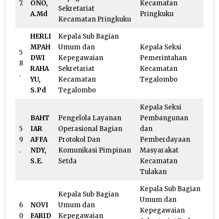
7.
ONO,
Kecamatan
Sekretariat
A.Md
Pringkuku
Kecamatan Pringkuku
HERLI
Kepala Sub Bagian
MPAH
Umum dan
Kepala Seksi
5
DWI
Kepegawaian
Pemerintahan
8
RAHA
Sekretariat
Kecamatan
.
YU,
Kecamatan
Tegalombo
S.Pd
Tegalombo
Kepala Seksi
BAHT
Pengelola Layanan
Pembangunan
5
IAR
Operasional Bagian
dan
9
AFFA
Protokol Dan
Pemberdayaan
.
NDY,
Komunikasi Pimpinan
Masyarakat
S.E.
Setda
Kecamatan
Tulakan
Kepala Sub Bagian
Kepala Sub Bagian
Umum dan
6
NOVI
Umum dan
Kepegawaian
0
FARID
Kepegawaian