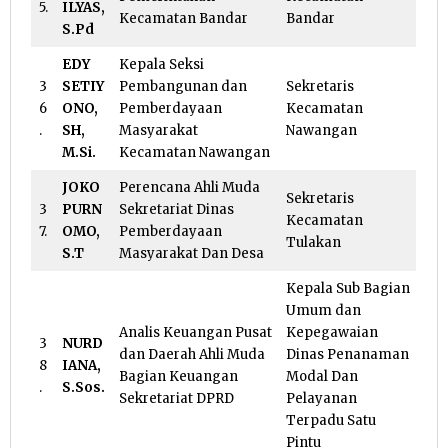
5.
ILYAS,
Kecamatan Bandar
Bandar
S.Pd
EDY
Kepala Seksi
3
SETIY
Pembangunan dan
Sekretaris
6
ONO,
Pemberdayaan
Kecamatan
.
SH,
Masyarakat
Nawangan
M.Si.
Kecamatan Nawangan
JOKO
Perencana Ahli Muda
Sekretaris
3
PURN
Sekretariat Dinas
Kecamatan
7.
OMO,
Pemberdayaan
Tulakan
S.T
Masyarakat Dan Desa
Kepala Sub Bagian
Umum dan
Analis Keuangan Pusat
Kepegawaian
3
NURD
dan Daerah Ahli Muda
Dinas Penanaman
8
IANA,
Bagian Keuangan
Modal Dan
.
S.Sos.
Sekretariat DPRD
Pelayanan
Terpadu Satu
Pintu