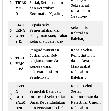
Kepegawaian
6
TRIAS
Sosial, Ketentraman
Sekretariat
.
MOR
dan Ketertiban
Kecamatan
O
Kecamatan Ngadirojo
Ngadirojo
SAYU
Kepala Seksi
Sekretaris
6
ERNA
Pemerintahan dan
Kelurahan
7.
WATI,
Pelayanan Masyarakat
Baleharjo
S,E.
Kelurahan Baleharjo
Pengadministrasi
Kepala Seksi
Perkantoran Sub
Pemerintahan
6
TUKI
Bagian Umum dan
dan Pelayanan
8
MAN,
Kepegawaian
Masyarakat
.
S.Pd.
Sekretariat Dinas
Kelurahan
Pendidikan
Baleharjo
ANTO
Kepala Seksi
N
Pengolah Data dan
Sosial,
6
BUDI
Informasi Sekretariat
Ketentraman dan
9
SATM
Dinas Kependudukan
Ketertiban Umum
.
ONO,
dan Pencatatan Sipil
Kelurahan