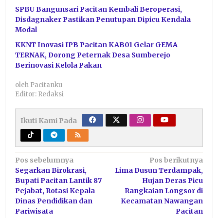
SPBU Bangunsari Pacitan Kembali Beroperasi,
Disdagnaker Pastikan Penutupan Dipicu Kendala
Modal
KKNT Inovasi IPB Pacitan KAB01 Gelar GEMA
TERNAK, Dorong Peternak Desa Sumberejo
Berinovasi Kelola Pakan
oleh
Pacitanku
Editor: Redaksi
Ikuti Kami Pada
Navigasi
Pos sebelumnya
Pos berikutnya
Segarkan Birokrasi,
Lima Dusun Terdampak,
pos
Bupati Pacitan Lantik 87
Hujan Deras Picu
Pejabat, Rotasi Kepala
Rangkaian Longsor di
Dinas Pendidikan dan
Kecamatan Nawangan
Pariwisata
Pacitan