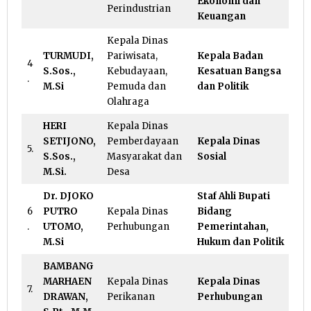
Ekonomi dan
Perindustrian
Keuangan
Kepala Dinas
TURMUDI,
Pariwisata,
Kepala Badan
4
S.Sos.,
Kebudayaan,
Kesatuan Bangsa
.
M.Si
Pemuda dan
dan Politik
Olahraga
HERI
Kepala Dinas
SETIJONO,
Pemberdayaan
Kepala Dinas
5.
S.Sos.,
Masyarakat dan
Sosial
M.Si.
Desa
Dr. DJOKO
Staf Ahli Bupati
6
PUTRO
Kepala Dinas
Bidang
.
UTOMO,
Perhubungan
Pemerintahan,
M.Si
Hukum dan Politik
BAMBANG
MARHAEN
Kepala Dinas
Kepala Dinas
7.
DRAWAN,
Perikanan
Perhubungan