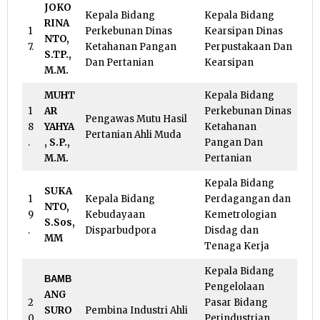
JOKO
Kepala Bidang
Kepala Bidang
RINA
1
Perkebunan Dinas
Kearsipan Dinas
NTO,
7.
Ketahanan Pangan
Perpustakaan Dan
S.TP.,
Dan Pertanian
Kearsipan
M.M.
MUHT
Kepala Bidang
1
AR
Perkebunan Dinas
Pengawas Mutu Hasil
8
YAHYA
Ketahanan
Pertanian Ahli Muda
.
, S.P.,
Pangan Dan
M.M.
Pertanian
Kepala Bidang
SUKA
1
Kepala Bidang
Perdagangan dan
NTO,
9
Kebudayaan
Kemetrologian
S.Sos,
.
Disparbudpora
Disdag dan
MM
Tenaga Kerja
Kepala Bidang
ΒΑΜΒ
Pengelolaan
ANG
2
Pasar Bidang
SURO
Pembina Industri Ahli
0
Perindustrian