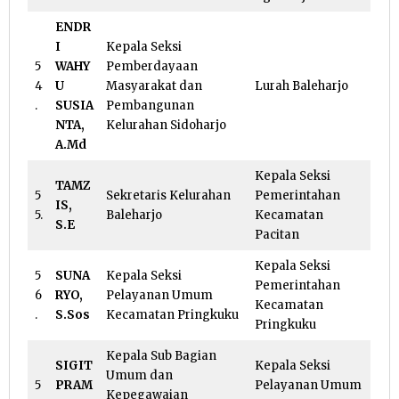
ENDR
I
Kepala Seksi
5
WAHY
Pemberdayaan
4
U
Masyarakat dan
Lurah Baleharjo
.
SUSIA
Pembangunan
NTA,
Kelurahan Sidoharjo
A.Md
Kepala Seksi
TAMZ
5
Sekretaris Kelurahan
Pemerintahan
IS,
5.
Baleharjo
Kecamatan
S.E
Pacitan
Kepala Seksi
5
SUNA
Kepala Seksi
Pemerintahan
6
RYO,
Pelayanan Umum
Kecamatan
.
S.Sos
Kecamatan Pringkuku
Pringkuku
Kepala Sub Bagian
SIGIT
Kepala Seksi
Umum dan
5
PRAM
Pelayanan Umum
Kepegawaian