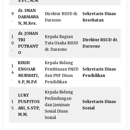
S.Pt., M.M
dr. IMAN
9
Direktur RSUD dr.
Sekretaris Dinas
DARMAWA
.
Darsono
Kesehatan
N, M.Kes.
dr. JOHAN
1
Kepala Bagian
TRI
Direktur RSUD dr.
0
Tata Usaha RSUD
PUTRANT
Darsono
.
dr. Darsono
O
RIRIH
Kepala Bidang
1
ENGGAR
Pembinaan PAUD
Sekretaris Dinas
4
MURWATI,
dan PNF Dinas
Pendidikan
.
S.P, M.Pd
Pendidikan
Kepala Bidang
LUKY
Perlindungan
1
PUSPITOS
Sekretaris Dinas
dan Jaminan
5.
ARI, S.STP,
Sosial
Sosial Dinas
M.M.
Sosial