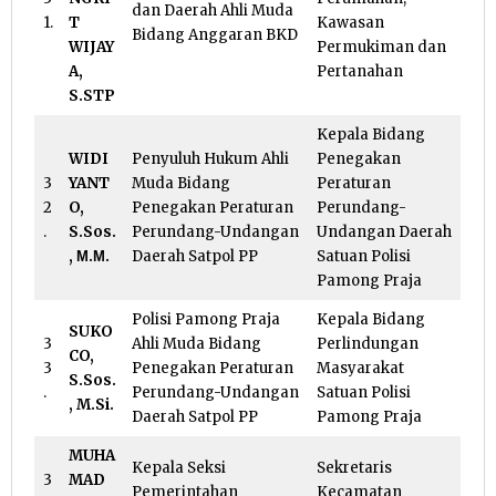
dan Daerah Ahli Muda
1.
T
Kawasan
Bidang Anggaran BKD
WIJAY
Permukiman dan
A,
Pertanahan
S.STP
Kepala Bidang
WIDI
Penyuluh Hukum Ahli
Penegakan
3
YANT
Muda Bidang
Peraturan
2
O,
Penegakan Peraturan
Perundang-
.
S.Sos.
Perundang-Undangan
Undangan Daerah
, Μ.Μ.
Daerah Satpol PP
Satuan Polisi
Pamong Praja
Polisi Pamong Praja
Kepala Bidang
SUKO
3
Ahli Muda Bidang
Perlindungan
CO,
3
Penegakan Peraturan
Masyarakat
S.Sos.
.
Perundang-Undangan
Satuan Polisi
, M.Si.
Daerah Satpol PP
Pamong Praja
MUHA
Kepala Seksi
Sekretaris
3
MAD
Pemerintahan
Kecamatan