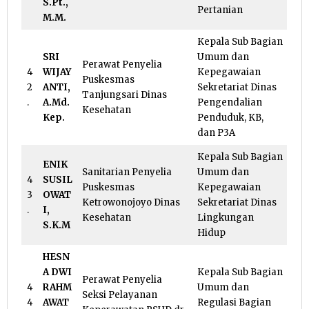
S.Pt.,
Pertanian
M.M.
Kepala Sub Bagian
SRI
Umum dan
Perawat Penyelia
4
WIJAY
Kepegawaian
Puskesmas
2
ANTI,
Sekretariat Dinas
Tanjungsari Dinas
.
A.Md.
Pengendalian
Kesehatan
Kep.
Penduduk, KB,
dan P3A
Kepala Sub Bagian
ENIK
Sanitarian Penyelia
Umum dan
4
SUSIL
Puskesmas
Kepegawaian
3
OWAT
Ketrowonojoyo Dinas
Sekretariat Dinas
.
I,
Kesehatan
Lingkungan
S.K.M
Hidup
HESN
A DWI
Kepala Sub Bagian
Perawat Penyelia
4
RAHM
Umum dan
Seksi Pelayanan
4
AWAT
Regulasi Bagian