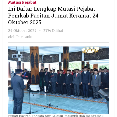
Mutasi Pejabat
Mutasi
Ini Daftar Lengkap Mutasi Pejabat
Pejabat
Pemkab Pacitan Jumat Keramat 24
Pemkab
Oktober 2025
Pacitan
Jumat
oleh
24 Oktober 2025
-
2774 Dilihat
Keramat
Pacitanku
oleh
Pacitanku
24
Oktober
2025
Bupati Pacitan, Indrata Nur Bayuaji, melantik dan mengambil