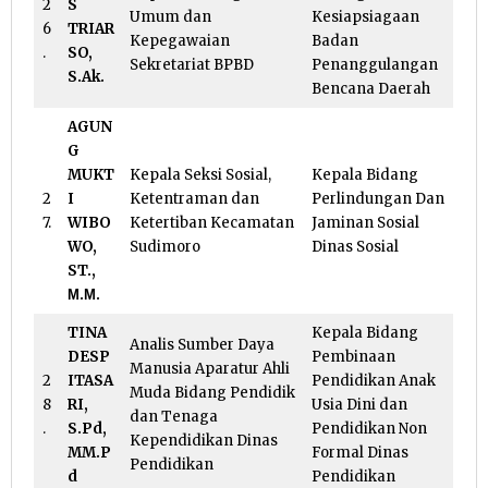
2
S
Umum dan
Kesiapsiagaan
6
TRIAR
Kepegawaian
Badan
.
SO,
Sekretariat BPBD
Penanggulangan
S.Ak.
Bencana Daerah
AGUN
G
MUKT
Kepala Seksi Sosial,
Kepala Bidang
2
I
Ketentraman dan
Perlindungan Dan
7.
WIBO
Ketertiban Kecamatan
Jaminan Sosial
WO,
Sudimoro
Dinas Sosial
ST.,
Μ.Μ.
TINA
Kepala Bidang
Analis Sumber Daya
DESP
Pembinaan
Manusia Aparatur Ahli
2
ITASA
Pendidikan Anak
Muda Bidang Pendidik
8
RI,
Usia Dini dan
dan Tenaga
.
S.Pd,
Pendidikan Non
Kependidikan Dinas
MM.P
Formal Dinas
Pendidikan
d
Pendidikan