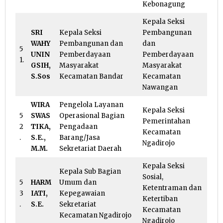
Kebonagung
Kepala Seksi
SRI
Kepala Seksi
Pembangunan
WAHY
Pembangunan dan
dan
5
UNIN
Pemberdayaan
Pemberdayaan
1.
GSIH,
Masyarakat
Masyarakat
S.Sos
Kecamatan Bandar
Kecamatan
Nawangan
WIRA
Pengelola Layanan
Kepala Seksi
5
SWAS
Operasional Bagian
Pemerintahan
2
TIKA,
Pengadaan
Kecamatan
.
S.E.,
Barang/Jasa
Ngadirojo
M.M.
Sekretariat Daerah
Kepala Seksi
Kepala Sub Bagian
Sosial,
5
HARM
Umum dan
Ketentraman dan
3
IATI,
Kepegawaian
Ketertiban
.
S.E.
Sekretariat
Kecamatan
Kecamatan Ngadirojo
Ngadirojo