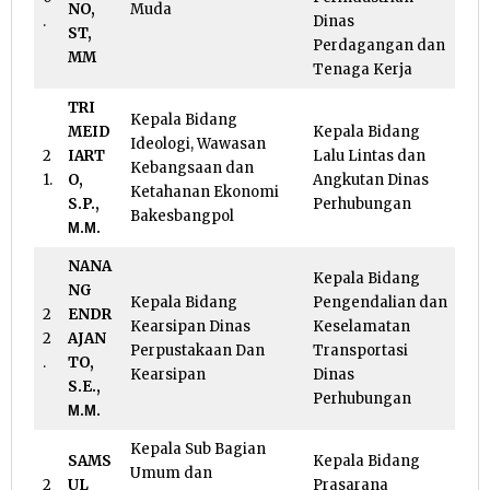
NO,
Muda
.
Dinas
ST,
Perdagangan dan
MM
Tenaga Kerja
TRI
Kepala Bidang
MEID
Kepala Bidang
Ideologi, Wawasan
2
IART
Lalu Lintas dan
Kebangsaan dan
1.
O,
Angkutan Dinas
Ketahanan Ekonomi
S.P.,
Perhubungan
Bakesbangpol
Μ.Μ.
NANA
Kepala Bidang
NG
Kepala Bidang
Pengendalian dan
2
ENDR
Kearsipan Dinas
Keselamatan
2
AJAN
Perpustakaan Dan
Transportasi
.
TO,
Kearsipan
Dinas
S.E.,
Perhubungan
Μ.Μ.
Kepala Sub Bagian
SAMS
Kepala Bidang
Umum dan
2
UL
Prasarana