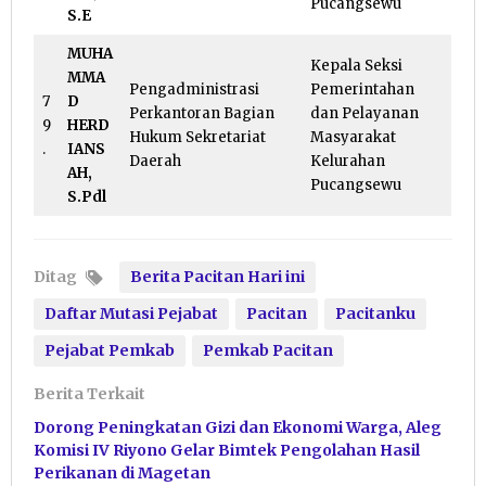
Pucangsewu
S.E
MUHA
Kepala Seksi
MMA
Pengadministrasi
Pemerintahan
7
D
Perkantoran Bagian
dan Pelayanan
9
HERD
Hukum Sekretariat
Masyarakat
.
IANS
Daerah
Kelurahan
AH,
Pucangsewu
S.Pdl
Ditag
Berita Pacitan Hari ini
Daftar Mutasi Pejabat
Pacitan
Pacitanku
Pejabat Pemkab
Pemkab Pacitan
Berita Terkait
Dorong Peningkatan Gizi dan Ekonomi Warga, Aleg
Komisi IV Riyono Gelar Bimtek Pengolahan Hasil
Perikanan di Magetan