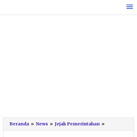
Lewati
ke
konten
Ini
Beranda
»
News
»
Jejak Pemerintahan
»
Daftar
Lengkap