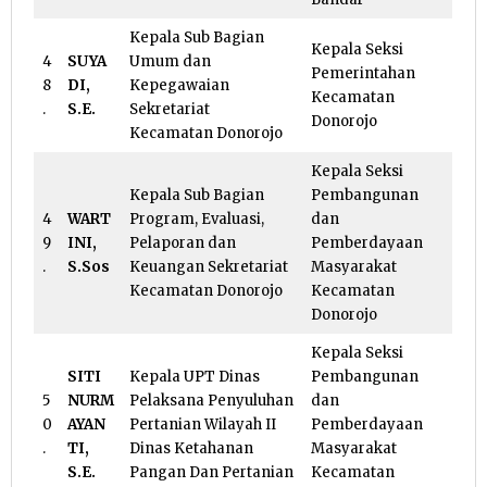
Kepala Sub Bagian
Kepala Seksi
4
SUYA
Umum dan
Pemerintahan
8
DI,
Kepegawaian
Kecamatan
.
S.E.
Sekretariat
Donorojo
Kecamatan Donorojo
Kepala Seksi
Kepala Sub Bagian
Pembangunan
4
WART
Program, Evaluasi,
dan
9
INI,
Pelaporan dan
Pemberdayaan
.
S.Sos
Keuangan Sekretariat
Masyarakat
Kecamatan Donorojo
Kecamatan
Donorojo
Kepala Seksi
SITI
Kepala UPT Dinas
Pembangunan
5
NURM
Pelaksana Penyuluhan
dan
0
AYAN
Pertanian Wilayah II
Pemberdayaan
.
TI,
Dinas Ketahanan
Masyarakat
S.E.
Pangan Dan Pertanian
Kecamatan