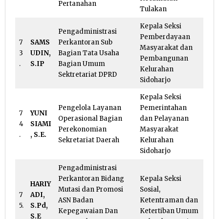
Pertanahan
Tulakan
Kepala Seksi
Pengadministrasi
Pemberdayaan
7
SAMS
Perkantoran Sub
Masyarakat dan
3
UDIN,
Bagian Tata Usaha
Pembangunan
.
S.IP
Bagian Umum
Kelurahan
Sektretariat DPRD
Sidoharjo
Kepala Seksi
Pengelola Layanan
Pemerintahan
7
YUNI
Operasional Bagian
dan Pelayanan
4
SIAMI
Perekonomian
Masyarakat
.
, S.E.
Sekretariat Daerah
Kelurahan
Sidoharjo
Pengadministrasi
Perkantoran Bidang
Kepala Seksi
HARIY
Mutasi dan Promosi
Sosial,
7
ADI,
ASN Badan
Ketentraman dan
5.
S.Pd,
Kepegawaian Dan
Ketertiban Umum
S.E