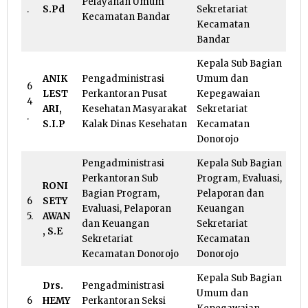
Pelayanan Umum
.
S.Pd
Sekretariat
Kecamatan Bandar
Kecamatan
Bandar
Kepala Sub Bagian
ANIK
Pengadministrasi
Umum dan
6
LEST
Perkantoran Pusat
Kepegawaian
4
ARI,
Kesehatan Masyarakat
Sekretariat
.
S.I.P
Kalak Dinas Kesehatan
Kecamatan
Donorojo
Pengadministrasi
Kepala Sub Bagian
Perkantoran Sub
Program, Evaluasi,
RONI
Bagian Program,
Pelaporan dan
6
SETY
Evaluasi, Pelaporan
Keuangan
5.
AWAN
dan Keuangan
Sekretariat
, S.E
Sekretariat
Kecamatan
Kecamatan Donorojo
Donorojo
Kepala Sub Bagian
Drs.
Pengadministrasi
Umum dan
6
HEMY
Perkantoran Seksi