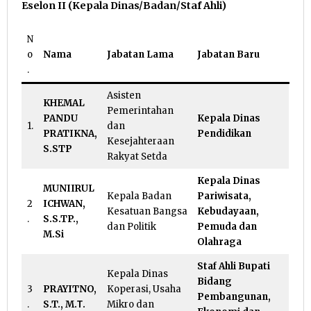
Eselon II (Kepala Dinas/Badan/Staf Ahli)
N
o
Nama
Jabatan Lama
Jabatan Baru
.
Asisten
KHEMAL
Pemerintahan
PANDU
Kepala Dinas
1.
dan
PRATIKNA,
Pendidikan
Kesejahteraan
S.STP
Rakyat Setda
Kepala Dinas
MUNIIRUL
Kepala Badan
Pariwisata,
2
ICHWAN,
Kesatuan Bangsa
Kebudayaan,
.
S.S.TP.,
dan Politik
Pemuda dan
M.Si
Olahraga
Staf Ahli Bupati
Kepala Dinas
Bidang
3
PRAYITNO,
Koperasi, Usaha
Pembangunan,
.
S.T., M.Τ.
Mikro dan