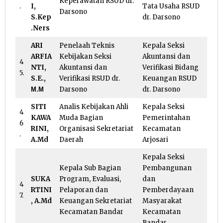
Keperawatan RSUD dr.
.
I,
Tata Usaha RSUD
Darsono
S.Kep
dr. Darsono
.Ners
ARI
Penelaah Teknis
Kepala Seksi
ARFIA
Kebijakan Seksi
Akuntansi dan
4
NTI,
Akuntansi dan
Verifikasi Bidang
5.
S.E.,
Verifikasi RSUD dr.
Keuangan RSUD
Μ.Μ
Darsono
dr. Darsono
SITI
Analis Kebijakan Ahli
Kepala Seksi
4
KAWA
Muda Bagian
Pemerintahan
6
RINI,
Organisasi Sekretariat
Kecamatan
.
A.Md
Daerah
Arjosari
Kepala Seksi
Kepala Sub Bagian
Pembangunan
SUKA
Program, Evaluasi,
dan
4
RTINI
Pelaporan dan
Pemberdayaan
7.
, A.Md
Keuangan Sekretariat
Masyarakat
Kecamatan Bandar
Kecamatan
Bandar