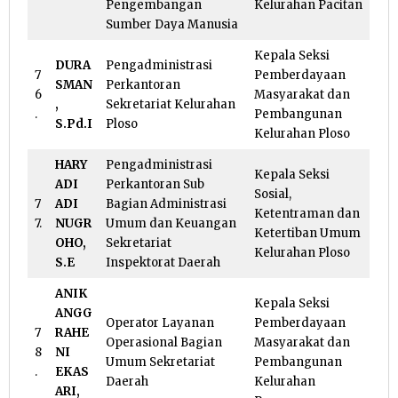
Pengembangan
Kelurahan Pacitan
Sumber Daya Manusia
Kepala Seksi
DURA
Pengadministrasi
7
Pemberdayaan
SMAN
Perkantoran
6
Masyarakat dan
,
Sekretariat Kelurahan
.
Pembangunan
S.Pd.I
Ploso
Kelurahan Ploso
HARY
Pengadministrasi
Kepala Seksi
ADI
Perkantoran Sub
Sosial,
7
ADI
Bagian Administrasi
Ketentraman dan
7.
NUGR
Umum dan Keuangan
Ketertiban Umum
OHO,
Sekretariat
Kelurahan Ploso
S.E
Inspektorat Daerah
ANIK
Kepala Seksi
ANGG
Operator Layanan
Pemberdayaan
7
RAHE
Operasional Bagian
Masyarakat dan
8
NI
Umum Sekretariat
Pembangunan
.
EKAS
Daerah
Kelurahan
ARI,