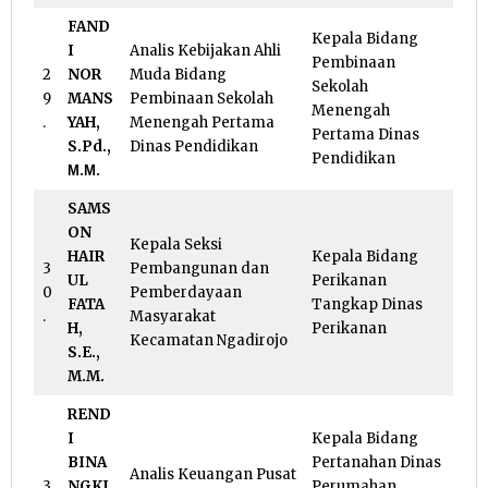
FAND
Kepala Bidang
I
Analis Kebijakan Ahli
Pembinaan
2
NOR
Muda Bidang
Sekolah
9
MANS
Pembinaan Sekolah
Menengah
.
YAH,
Menengah Pertama
Pertama Dinas
S.Pd.,
Dinas Pendidikan
Pendidikan
Μ.Μ.
SAMS
ON
Kepala Seksi
HAIR
Kepala Bidang
3
Pembangunan dan
UL
Perikanan
0
Pemberdayaan
FATA
Tangkap Dinas
.
Masyarakat
H,
Perikanan
Kecamatan Ngadirojo
S.E.,
M.M.
REND
I
Kepala Bidang
BINA
Pertanahan Dinas
Analis Keuangan Pusat
3
NGKI
Perumahan,