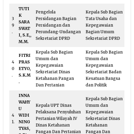
TUTI
Pengelola
Kepala Sub Bagian
K
3
Persidangan Bagian
Tata Usaha dan
SARA
9
Persidangan dan
Kepegawaian
SWAT
.
Perundang-Undangan
Bagian Umum
I, S.E,,
Sekretariat DPRD
Sekretariat DPRD
M.M.
Kepala Sub Bagian
Kepala Sub Bagian
FITRI
Umum dan
Umum dan
4
PRAS
Kepegawaian
Kepegawaian
0
ETYO,
Sekretariat Dinas
Sekretariat Badan
.
S.K.M
Ketahanan Pangan
Kesatuan Bangsa
.
Dan Pertanian
dan Politik
INNA
Kepala Sub Bagian
WAHY
Kepala UPT Dinas
Umum dan
U
Pelaksana Penyuluhan
Kepegawaian
4
WIDI
Pertanian Wilayah IV
Sekretariat Dinas
1.
NING
Dinas Ketahanan
Ketahanan
TYAS,
Pangan Dan Pertanian
Pangan Dan