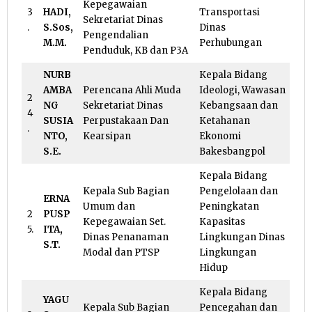
Kepegawaian
3
HADI,
Transportasi
Sekretariat Dinas
.
S.Sos,
Dinas
Pengendalian
M.M.
Perhubungan
Penduduk, KB dan P3A
NURB
Kepala Bidang
AMBA
Perencana Ahli Muda
Ideologi, Wawasan
2
NG
Sekretariat Dinas
Kebangsaan dan
4
SUSIA
Perpustakaan Dan
Ketahanan
.
NTO,
Kearsipan
Ekonomi
S.E.
Bakesbangpol
Kepala Bidang
Kepala Sub Bagian
Pengelolaan dan
ERNA
Umum dan
Peningkatan
2
PUSP
Kepegawaian Set.
Kapasitas
5.
ITA,
Dinas Penanaman
Lingkungan Dinas
S.T.
Modal dan PTSP
Lingkungan
Hidup
Kepala Bidang
YAGU
Kepala Sub Bagian
Pencegahan dan