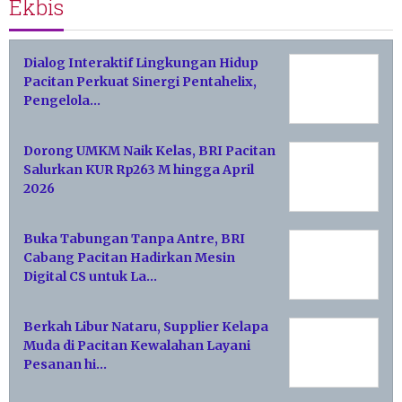
Ekbis
Dialog Interaktif Lingkungan Hidup
Pacitan Perkuat Sinergi Pentahelix,
Pengelola…
Dorong UMKM Naik Kelas, BRI Pacitan
Salurkan KUR Rp263 M hingga April
2026
Buka Tabungan Tanpa Antre, BRI
Cabang Pacitan Hadirkan Mesin
Digital CS untuk La…
Berkah Libur Nataru, Supplier Kelapa
Muda di Pacitan Kewalahan Layani
Pesanan hi…