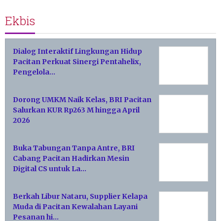
Ekbis
Dialog Interaktif Lingkungan Hidup
Pacitan Perkuat Sinergi Pentahelix,
Pengelola…
Dorong UMKM Naik Kelas, BRI Pacitan
Salurkan KUR Rp263 M hingga April
2026
Buka Tabungan Tanpa Antre, BRI
Cabang Pacitan Hadirkan Mesin
Digital CS untuk La…
Berkah Libur Nataru, Supplier Kelapa
Muda di Pacitan Kewalahan Layani
Pesanan hi…