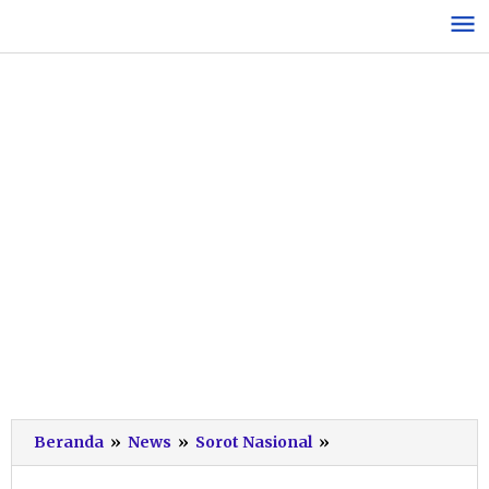
Lewati
ke
konten
10
Beranda
»
News
»
Sorot Nasional
»
Tokoh
Bangsa