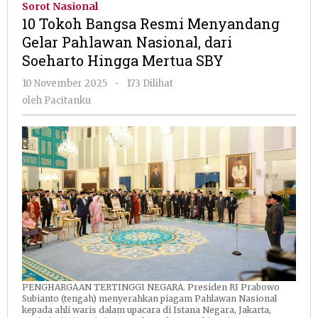
Sorot Nasional
Resmi
10 Tokoh Bangsa Resmi Menyandang
Menyandang
Gelar Pahlawan Nasional, dari
Gelar
Soeharto Hingga Mertua SBY
Pahlawan
Nasional,
oleh
10 November 2025
-
173 Dilihat
dari
Pacitanku
oleh
Pacitanku
Soeharto
Hingga
Mertua
SBY
PENGHARGAAN TERTINGGI NEGARA. Presiden RI Prabowo
Subianto (tengah) menyerahkan piagam Pahlawan Nasional
kepada ahli waris dalam upacara di Istana Negara, Jakarta,