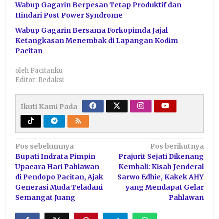
Wabup Gagarin Berpesan Tetap Produktif dan
Hindari Post Power Syndrome
Wabup Gagarin Bersama Forkopimda Jajal
Ketangkasan Menembak di Lapangan Kodim
Pacitan
oleh
Pacitanku
Editor: Redaksi
Ikuti Kami Pada
Navigasi
Pos sebelumnya
Pos berikutnya
Bupati Indrata Pimpin
Prajurit Sejati Dikenang
pos
Upacara Hari Pahlawan
Kembali: Kisah Jenderal
di Pendopo Pacitan, Ajak
Sarwo Edhie, Kakek AHY
Generasi Muda Teladani
yang Mendapat Gelar
Semangat Juang
Pahlawan