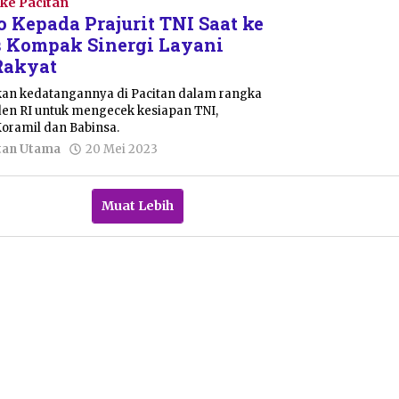
ke Pacitan
 Kepada Prajurit TNI Saat ke
s Kompak Sinergi Layani
Rakyat
n kedatangannya di Pacitan dalam rangka
den RI untuk mengecek kesiapan TNI,
Koramil dan Babinsa.
oleh
tan Utama
20 Mei 2023
Sulthan
Shalahuddin
Muat Lebih