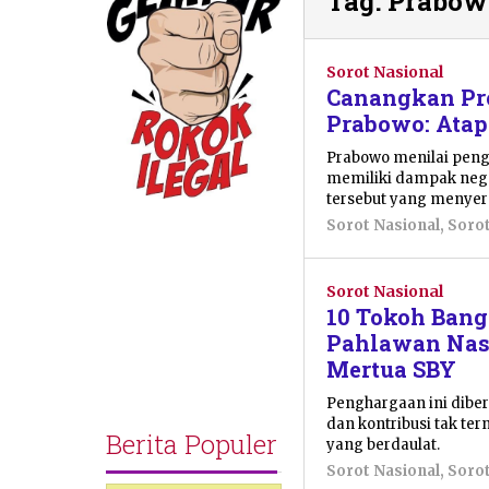
Tag:
Prabow
Sorot Nasional
Canangkan Pro
Prabowo: Atap
Prabowo menilai peng
memiliki dampak nega
tersebut yang menyer
Sorot Nasional
,
Soro
Sorot Nasional
10 Tokoh Ban
Pahlawan Nasi
Mertua SBY
Penghargaan ini dibe
dan kontribusi tak te
Berita Populer
yang berdaulat.
Sorot Nasional
,
Soro