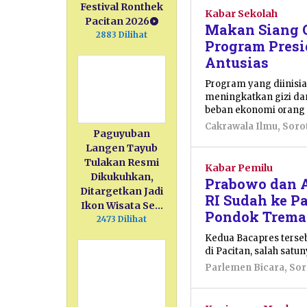
Festival Ronthek
Kabar Sekolah
Pacitan 2026
Makan Siang G
2883 Dilihat
Program Pres
Antusias
Program yang diinisia
meningkatkan gizi dan
beban ekonomi orang 
Cakrawala Ilmu
,
Soro
Paguyuban
Langen Tayub
Tulakan Resmi
Kabar Pemilu
Dikukuhkan,
Prabowo dan A
Ditargetkan Jadi
RI Sudah ke P
Ikon Wisata Se…
Pondok Trema
2473 Dilihat
Kedua Bacapres terse
di Pacitan, salah sat
Parlemen Bicara
,
Sor