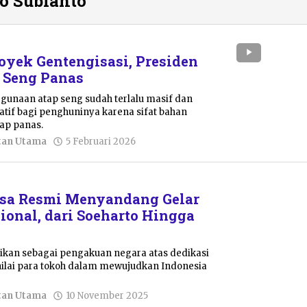
o Subianto
yek Gentengisasi, Presiden
 Seng Panas
gunaan atap seng sudah terlalu masif dan
tif bagi penghuninya karena sifat bahan
ap panas.
oleh
tan Utama
5 Februari 2026
Pacitanku
gsa Resmi Menyandang Gelar
onal, dari Soeharto Hingga
rikan sebagai pengakuan negara atas dedikasi
rnilai para tokoh dalam mewujudkan Indonesia
oleh
tan Utama
10 November 2025