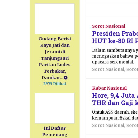
Sorot Nasional
Presiden Pra
Gudang Berisi
HUT ke-80 RI
Kayu Jati dan
Dalam sambutannya y
Jerami di
menegaskan bahwa pe
Tanjungsari
upacara seremonial.
Pacitan Ludes
Sorot Nasional
,
Soro
Terbakar,
Damkar…
2975 Dilihat
Kabar Nasional
Hore, 9,4 Juta
THR dan Gaji 
Untuk ASN daerah, sk
kemampuan fiskal da
Sorot Nasional
,
Soro
Ini Daftar
Pemenang