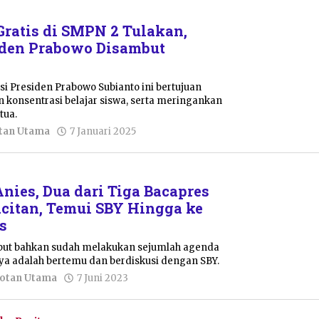
ratis di SMPN 2 Tulakan,
iden Prabowo Disambut
si Presiden Prabowo Subianto ini bertujuan
 konsentrasi belajar siswa, serta meringankan
tua.
oleh
tan Utama
7 Januari 2025
Dwi
Purnawan
nies, Dua dari Tiga Bacapres
acitan, Temui SBY Hingga ke
s
but bahkan sudah melakukan sejumlah agenda
unya adalah bertemu dan berdiskusi dengan SBY.
oleh
otan Utama
7 Juni 2023
Pacitanku