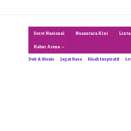
Lewati
ke
konten
Sorot Nasional
Nusantara Kini
Linta
Kabar Arena
Duit & Bisnis
Jagat Rasa
Kisah Inspiratif
Le