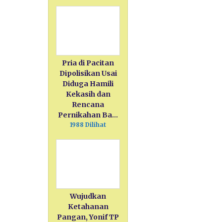
Pria di Pacitan
Dipolisikan Usai
Diduga Hamili
Kekasih dan
Rencana
Pernikahan Ba…
1988 Dilihat
Wujudkan
Ketahanan
Pangan, Yonif TP