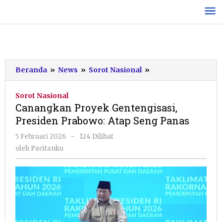
Lewati
ke
konten
Canangkan
Beranda
»
News
»
Sorot Nasional
»
Proyek
Gentengisasi,
Sorot Nasional
Presiden
Canangkan Proyek Gentengisasi,
Prabowo:
Presiden Prabowo: Atap Seng Panas
Atap
Seng
oleh
5 Februari 2026
-
124 Dilihat
Panas
Pacitanku
oleh
Pacitanku