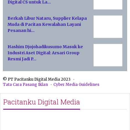
Digital CS untuk La…
Berkah Libur Nataru, Supplier Kelapa
Muda di Pacitan Kewalahan Layani
Pesanan hi…
Hashim Djojohadikusumo Masuk ke
Industri Aset Digital: Arsari Group
Resmi Jadi P…
© PT Pacitanku Digital Media 2023
Tata Cara Pasang Iklan
Cyber Media Guidelines
Pacitanku Digital Media