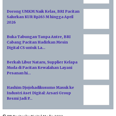
Dorong UMKM Naik Kelas, BRI Pacitan
Salurkan KUR Rp263 M hingga April
2026
Buka Tabungan Tanpa Antre, BRI
Cabang Pacitan Hadirkan Mesin
Digital CS untuk La…
Berkah Libur Nataru, Supplier Kelapa
Muda di Pacitan Kewalahan Layani
Pesanan hi…
Hashim Djojohadikusumo Masuk ke
Industri Aset Digital: Arsari Group
Resmi Jadi P…