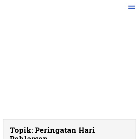
Lewati
ke
konten
Topik:
Peringatan Hari
Pahlawan