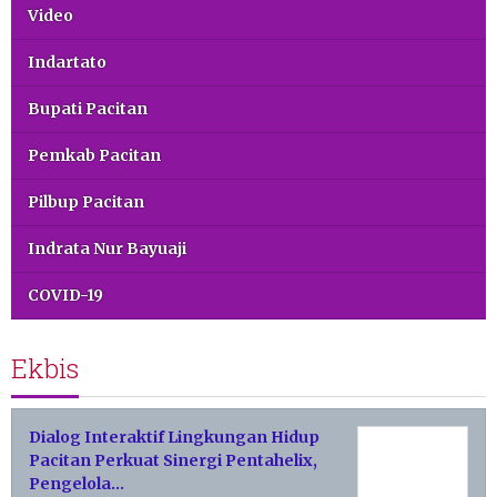
Video
Indartato
Bupati Pacitan
Pemkab Pacitan
Pilbup Pacitan
Indrata Nur Bayuaji
COVID-19
Ekbis
Dialog Interaktif Lingkungan Hidup
Pacitan Perkuat Sinergi Pentahelix,
Pengelola…