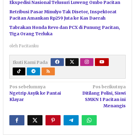
Ekspedisi Nasional Telusuri Luweng Ombo Pacitan
Retribusi Pasar Minulyo Tak Disetor, Inspektorat
Pacitan Amankan Rp259 Juta ke Kas Daerah
Tabrakan Honda Revo dan PCX di Punung Pacitan,
Tiga Orang Terluka
oleh
Pacitanku
Ikuti Kami Pada
Navigasi
Pos sebelumnya
Pos berikutnya
Ngetrip Asyik ke Pantai
Ditilang Polisi, Siswi
pos
Klayar
SMKN 1 Pacitan ini
Menangis