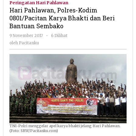
Peringatan Hari Pahlawan
Kodim
Hari Pahlawan, Polres-Kodim
0801/Pacitan
0801/Pacitan Karya Bhakti dan Beri
Karya
Bantuan Sembako
Bhakti
dan
oleh
9 November 2017
-
6 Dilihat
Beri
Pacitanku
oleh
Pacitanku
Bantuan
Sembako
TNI-Polri menggelar apel karya bhakti jelang Hari Pahlawan.
(Foto: SRW/Pacitanku.com)