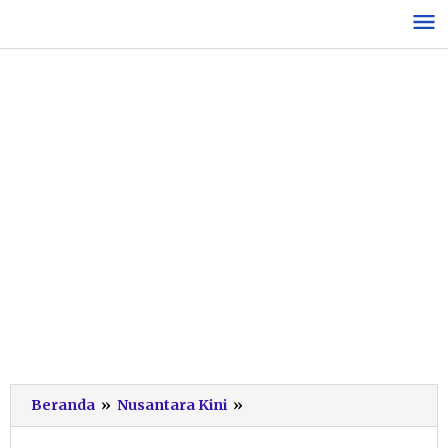
Lewati
ke
konten
Hari
Beranda
»
Nusantara Kini
»
Pahlawan,
Polres-