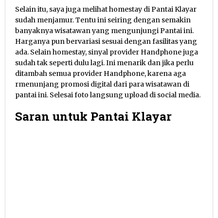
Selain itu, saya juga melihat homestay di Pantai Klayar
sudah menjamur. Tentu ini seiring dengan semakin
banyaknya wisatawan yang mengunjungi Pantai ini.
Harganya pun bervariasi sesuai dengan fasilitas yang
ada. Selain homestay, sinyal provider Handphone juga
sudah tak seperti dulu lagi. Ini menarik dan jika perlu
ditambah semua provider Handphone, karena aga
rmenunjang promosi digital dari para wisatawan di
pantai ini. Selesai foto langsung upload di social media.
Saran untuk Pantai Klayar