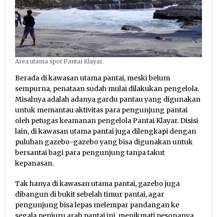
Area utama spot Pantai Klayar.
Berada di kawasan utama pantai, meski belum
sempurna, penataan sudah mulai dilakukan pengelola.
Misalnya adalah adanya gardu pantau yang digunakan
untuk memantau aktivitas para pengunjung pantai
oleh petugas keamanan pengelola Pantai Klayar. Disisi
lain, di kawasan utama pantai juga dilengkapi dengan
puluhan gazebo-gazebo yang bisa digunakan untuk
bersantai bagi para pengunjung tanpa takut
kepanasan.
Tak hanya di kawasan utama pantai, gazebo juga
dibangun di bukit sebelah timur pantai, agar
pengunjung bisa lepas melempar pandangan ke
segala penjuru arah pantai ini, menikmati pesonanya