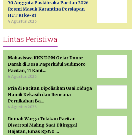
70 Anggota Paskibraka Pacitan 2026
Resmi Masuk Karantina Persiapan
HUT RI ke-81
4 Agustus 2026
Lintas Peristiwa
Mahasiswa KKN UGM Gelar Donor
Darah di Desa Pagerkidul Sudimoro
Pacitan, 11 Kant…
6 Agustus 2026
Pria di Pacitan Dipolisikan Usai Diduga
Hamili Kekasih dan Rencana
Pernikahan Ba…
4 Agustus 2026
Rumah Warga Tulakan Pacitan
Disatroni Maling Saat Ditinggal
Hajatan, Emas Rp350 …