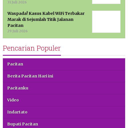
31 Juli 2026
Waspada! Kasus Kabel WiFi Terbakar
Marak di Sejumlah Titik Jalanan
Pacitan
29 Juli 2026
Pencarian Populer
Pacitan
Berita Pacitan Hari ini
Pacitanku
Video
Indartato
Bupati Pacitan