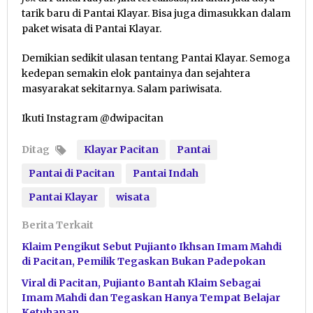
tarik baru di Pantai Klayar. Bisa juga dimasukkan dalam
paket wisata di Pantai Klayar.
Demikian sedikit ulasan tentang Pantai Klayar. Semoga
kedepan semakin elok pantainya dan sejahtera
masyarakat sekitarnya. Salam pariwisata.
Ikuti Instagram @dwipacitan
Ditag
Klayar Pacitan
Pantai
Pantai di Pacitan
Pantai Indah
Pantai Klayar
wisata
Berita Terkait
Klaim Pengikut Sebut Pujianto Ikhsan Imam Mahdi
di Pacitan, Pemilik Tegaskan Bukan Padepokan
Viral di Pacitan, Pujianto Bantah Klaim Sebagai
Imam Mahdi dan Tegaskan Hanya Tempat Belajar
Ketuhanan