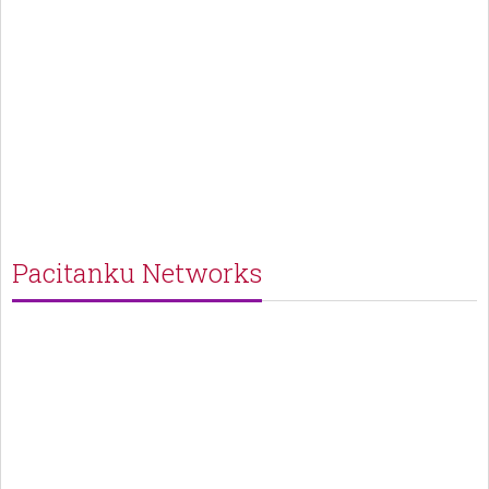
Pacitanku Networks