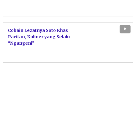
Cobain Lezatnya Soto Khas
Pacitan, Kuliner yang Selalu
“Ngangeni”