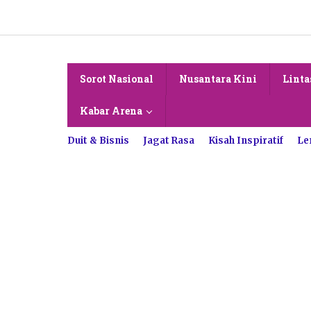
Lewati
ke
konten
Sorot Nasional
Nusantara Kini
Linta
Kabar Arena
Duit & Bisnis
Jagat Rasa
Kisah Inspiratif
Le