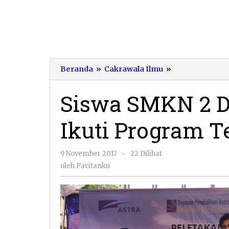
Siswa
Beranda
»
Cakrawala Ilmu
»
SMKN
2
Siswa SMKN 2 D
Donorojo
Dipersiapkan
Ikuti Program T
Ikuti
Program
Teaching
oleh
9 November 2017
-
22 Dilihat
Factory
Pacitanku
oleh
Pacitanku