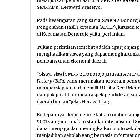
melanjutkan pembinaan di SMPN 2 Donorojo d
YPA-MDR, Herawati Prasetyo.
Pada kesempatan yang sama, SMKN 2 Donorojo
Pengolahan Hasil Pertanian (APHP), jurusan te
di Kecamatan Donorojo yaitu, pertanian.
Tujuan perintisan tersebut adalah agar jenjan
menghasilkan siswa yang dapat mengharumkan
pembangunan ekonomi daerah.
“Siswa-siswi SMKN 2 Donorojo Jurusan APHP 
Factory (TeFa)
yang merupakan program penge
mempersiapkan diri memiliki Usaha Kecil Me
dampak positif terhadap aspek pendidikan se
daerah binaan,”jelas Herawati lagi.
Kedepannya, demi meningkatkan mutu manaje
9001 yang merupakan standar internasional Sis
dapat menjaga dan meningkatkan mutu sekola
menjadikan sekolah yang berbasis Informatio