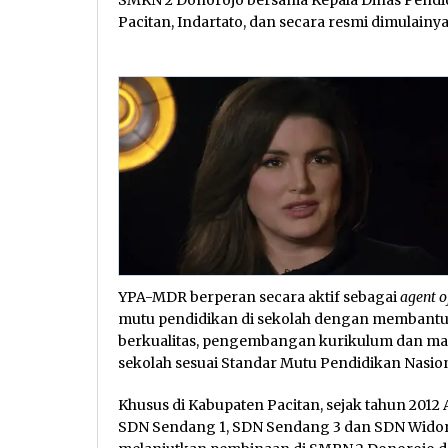
SMKN 2 Donorojo bersama Kepala Dinas Pendid
Pacitan, Indartato, dan secara resmi dimulai
YPA-MDR berperan secara aktif sebagai
agent o
mutu pendidikan di sekolah dengan membant
berkualitas, pengembangan kurikulum dan man
sekolah sesuai Standar Mutu Pendidikan Nasion
Khusus di Kabupaten Pacitan, sejak tahun 2012 
SDN Sendang 1, SDN Sendang 3 dan SDN Widoro 2