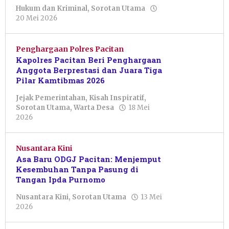
Hukum dan Kriminal
,
Sorotan Utama
oleh
20 Mei 2026
Sulthan
Shalahuddin
Penghargaan Polres Pacitan
Kapolres Pacitan Beri Penghargaan
Anggota Berprestasi dan Juara Tiga
Pilar Kamtibmas 2026
Jejak Pemerintahan
,
Kisah Inspiratif
,
Sorotan Utama
,
Warta Desa
18 Mei
oleh
2026
Nur
Azizah
Nusantara Kini
Asa Baru ODGJ Pacitan: Menjemput
Kesembuhan Tanpa Pasung di
Tangan Ipda Purnomo
Nusantara Kini
,
Sorotan Utama
13 Mei
oleh
2026
Sulthan
Shalahuddin