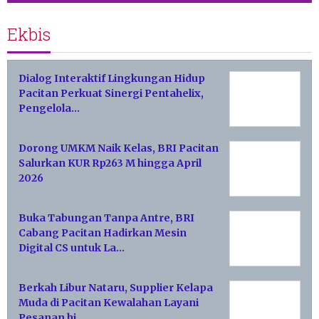
Ekbis
Dialog Interaktif Lingkungan Hidup
Pacitan Perkuat Sinergi Pentahelix,
Pengelola…
Dorong UMKM Naik Kelas, BRI Pacitan
Salurkan KUR Rp263 M hingga April
2026
Buka Tabungan Tanpa Antre, BRI
Cabang Pacitan Hadirkan Mesin
Digital CS untuk La…
Berkah Libur Nataru, Supplier Kelapa
Muda di Pacitan Kewalahan Layani
Pesanan hi…