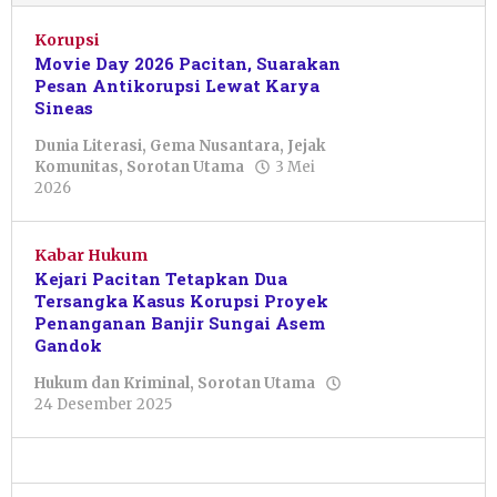
Korupsi
Movie Day 2026 Pacitan, Suarakan
Pesan Antikorupsi Lewat Karya
Sineas
Dunia Literasi
,
Gema Nusantara
,
Jejak
Komunitas
,
Sorotan Utama
3 Mei
oleh
2026
Nur
Azizah
Kabar Hukum
Kejari Pacitan Tetapkan Dua
Tersangka Kasus Korupsi Proyek
Penanganan Banjir Sungai Asem
Gandok
Hukum dan Kriminal
,
Sorotan Utama
oleh
24 Desember 2025
Febriani
Cahyaningtias