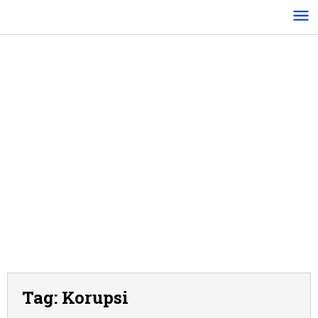
Lewati
ke
konten
Tag:
Korupsi