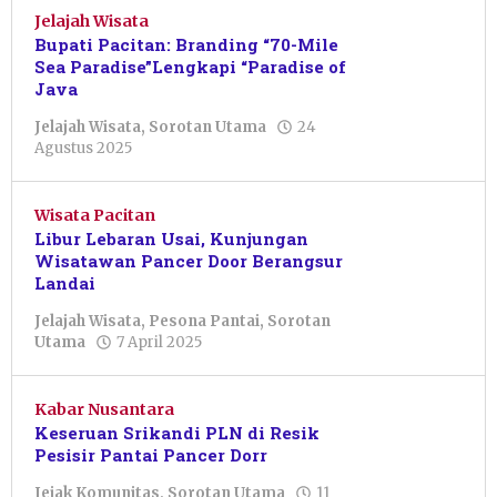
Jelajah Wisata
Bupati Pacitan: Branding “70-Mile
Sea Paradise”Lengkapi “Paradise of
Java
Jelajah Wisata
,
Sorotan Utama
24
oleh
Agustus 2025
Sulthan
Shalahuddin
Wisata Pacitan
Libur Lebaran Usai, Kunjungan
Wisatawan Pancer Door Berangsur
Landai
Jelajah Wisata
,
Pesona Pantai
,
Sorotan
oleh
Utama
7 April 2025
Putro
Primanto
Kabar Nusantara
Keseruan Srikandi PLN di Resik
Pesisir Pantai Pancer Dorr
Jejak Komunitas
,
Sorotan Utama
11