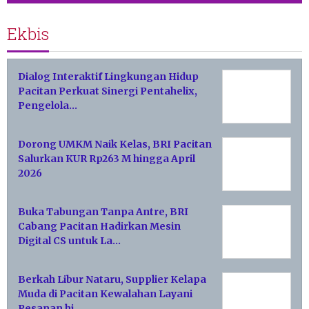
Ekbis
Dialog Interaktif Lingkungan Hidup
Pacitan Perkuat Sinergi Pentahelix,
Pengelola…
Dorong UMKM Naik Kelas, BRI Pacitan
Salurkan KUR Rp263 M hingga April
2026
Buka Tabungan Tanpa Antre, BRI
Cabang Pacitan Hadirkan Mesin
Digital CS untuk La…
Berkah Libur Nataru, Supplier Kelapa
Muda di Pacitan Kewalahan Layani
Pesanan hi…