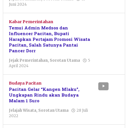
oleh
Juni 2024
Sulthan
Shalahuddin
Kabar Pemerintahan
Temui Admin Medsos dan
Influencer Pacitan, Bupati
Harapkan Pertajam Promosi Wisata
Pacitan, Salah Satunya Pantai
Pancer Dorr
Jejak Pemerintahan
,
Sorotan Utama
5
oleh
April 2024
Pacitanku
Budaya Pacitan
Pacitan Gelar “Kangen Mlaku”,
Ungkapan Rindu akan Budaya
Malam 1 Suro
Jelajah Wisata
,
Sorotan Utama
28 Juli
oleh
2022
Julian
Tondo