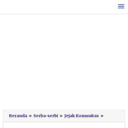
Lewati
ke
konten
Enam
Beranda
»
Serba-serbi
»
Jejak Komunitas
»
Penyu
Bertelur