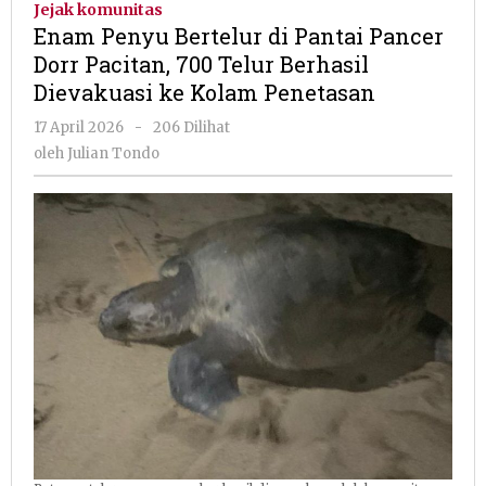
Jejak komunitas
di
Enam Penyu Bertelur di Pantai Pancer
Pantai
Dorr Pacitan, 700 Telur Berhasil
Pancer
Dievakuasi ke Kolam Penetasan
Dorr
Pacitan,
oleh
17 April 2026
-
206 Dilihat
700
Julian
oleh
Julian Tondo
Telur
Tondo
Berhasil
Dievakuasi
ke
Kolam
Penetasan