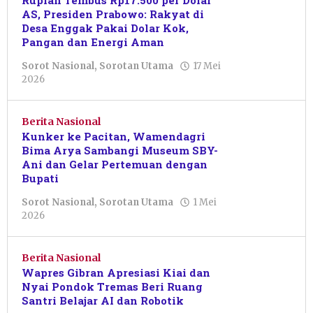
Rupiah Tembus Rp17.500 per Dolar
AS, Presiden Prabowo: Rakyat di
Desa Enggak Pakai Dolar Kok,
Pangan dan Energi Aman
Sorot Nasional
,
Sorotan Utama
17 Mei
oleh
2026
Pacitanku
Berita Nasional
Kunker ke Pacitan, Wamendagri
Bima Arya Sambangi Museum SBY-
Ani dan Gelar Pertemuan dengan
Bupati
Sorot Nasional
,
Sorotan Utama
1 Mei
oleh
2026
Putro
Primanto
Berita Nasional
Wapres Gibran Apresiasi Kiai dan
Nyai Pondok Tremas Beri Ruang
Santri Belajar AI dan Robotik