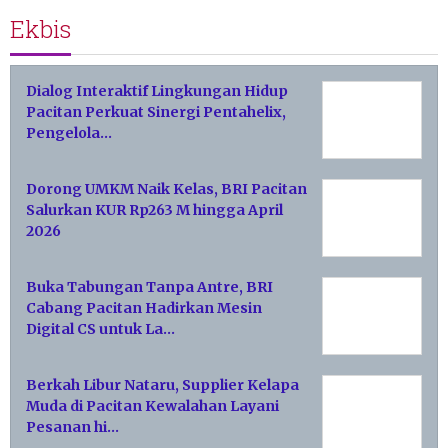
Ekbis
Dialog Interaktif Lingkungan Hidup
Pacitan Perkuat Sinergi Pentahelix,
Pengelola…
Dorong UMKM Naik Kelas, BRI Pacitan
Salurkan KUR Rp263 M hingga April
2026
Buka Tabungan Tanpa Antre, BRI
Cabang Pacitan Hadirkan Mesin
Digital CS untuk La…
Berkah Libur Nataru, Supplier Kelapa
Muda di Pacitan Kewalahan Layani
Pesanan hi…