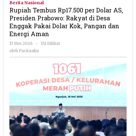
Berita Nasional
per
Rupiah Tembus Rp17.500 per Dolar AS,
Dolar
Presiden Prabowo: Rakyat di Desa
AS,
Enggak Pakai Dolar Kok, Pangan dan
Presiden
Prabowo:
Energi Aman
Rakyat
oleh
17 Mei 2026
-
151 Dilihat
di
Pacitanku
Desa
oleh
Pacitanku
Enggak
Pakai
Dolar
Kok,
Pangan
dan
Energi
Aman