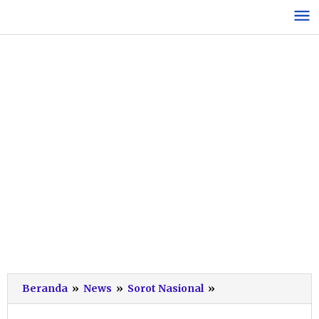
Lewati
ke
konten
Rupiah
Beranda
»
News
»
Sorot Nasional
»
Tembus
Rp17.500