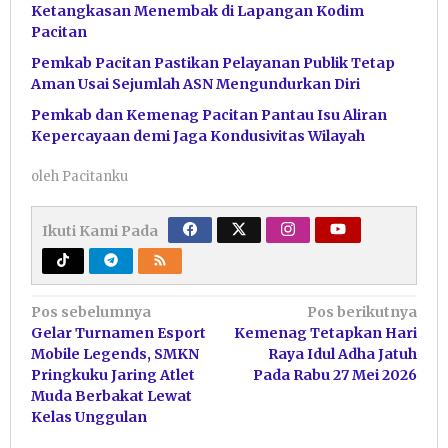
Ketangkasan Menembak di Lapangan Kodim
Pacitan
Pemkab Pacitan Pastikan Pelayanan Publik Tetap
Aman Usai Sejumlah ASN Mengundurkan Diri
Pemkab dan Kemenag Pacitan Pantau Isu Aliran
Kepercayaan demi Jaga Kondusivitas Wilayah
oleh
Pacitanku
Ikuti Kami Pada
Navigasi
Pos sebelumnya
Pos berikutnya
Gelar Turnamen Esport
Kemenag Tetapkan Hari
pos
Mobile Legends, SMKN
Raya Idul Adha Jatuh
Pringkuku Jaring Atlet
Pada Rabu 27 Mei 2026
Muda Berbakat Lewat
Kelas Unggulan