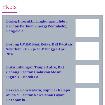
Ekbis
Dialog Interaktif Lingkungan Hidup
Pacitan Perkuat Sinergi Pentahelix,
Pengelola…
Dorong UMKM Naik Kelas, BRI Pacitan
Salurkan KUR Rp263 M hingga April
2026
Buka Tabungan Tanpa Antre, BRI
Cabang Pacitan Hadirkan Mesin
Digital CS untuk La…
Berkah Libur Nataru, Supplier Kelapa
Muda di Pacitan Kewalahan Layani
Pesanan hi…