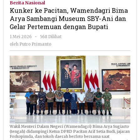
Berita Nasional
Wamendagri
Kunker ke Pacitan, Wamendagri Bima
Bima
Arya Sambangi Museum SBY-Ani dan
Arya
Gelar Pertemuan dengan Bupati
Sambangi
Museum
oleh
1 Mei 2026
-
568 Dilihat
SBY-
Putro
oleh
Putro Primanto
Ani
Primanto
dan
Gelar
Pertemuan
dengan
Bupati
Wakil Menteri Dalam Negeri (Wamendagri) Bima Arya Sugiarto
(tengah) didampingi Ketua DPRD Pacitan Arif Setia Budi, jajaran
Forkopimda, dan tokoh daerah berfoto bersama saat