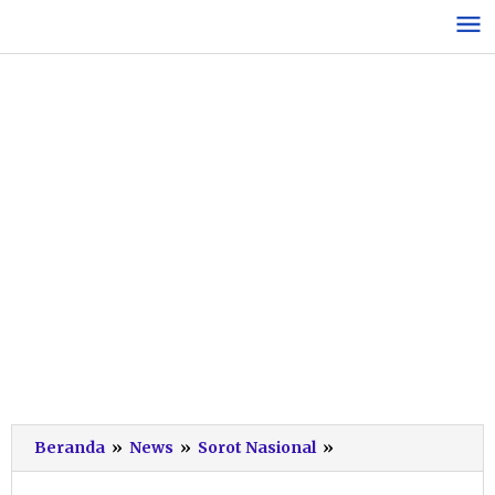
Lewati
ke
konten
Kunker
Beranda
»
News
»
Sorot Nasional
»
ke
Pacitan,