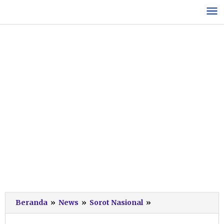
Lewati
ke
konten
Rupiah
Beranda
»
News
»
Sorot Nasional
»
Cetak
Rekor