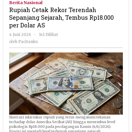
Berita Nasional
Terendah
Rupiah Cetak Rekor Terendah
Sepanjang
Sepanjang Sejarah, Tembus Rp18.000
Sejarah,
per Dolar AS
Tembus
Rp18.000
oleh
4 Juni 2026
-
141 Dilihat
per
Pacitanku
oleh
Pacitanku
Dolar
AS
Ilustrasi nilai tukar rupiah yang terus mengalami tekanan
terhadap dolar Amerika Serikat (AS) hingga menembus level
psikologis Rp18.000 pada perdagangan Kamis (4/6/2026).
Posisi ini menjadi level terlemah sepanjang sejarah.