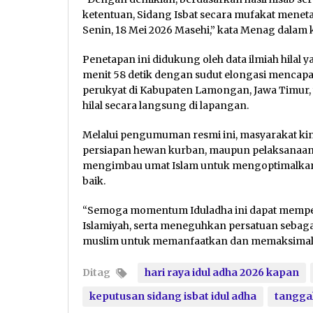
ketentuan, Sidang Isbat secara mufakat menetap
Senin, 18 Mei 2026 Masehi,” kata Menag dalam 
Penetapan ini didukung oleh data ilmiah hilal 
menit 58 detik dengan sudut elongasi mencapai 1
perukyat di Kabupaten Lamongan, Jawa Timur, ya
hilal secara langsung di lapangan.
Melalui pengumuman resmi ini, masyarakat ki
persiapan hewan kurban, maupun pelaksanaan
mengimbau umat Islam untuk mengoptimalkan h
baik.
“Semoga momentum Iduladha ini dapat memp
Islamiyah, serta meneguhkan persatuan sebag
muslim untuk memanfaatkan dan memaksimalk
Ditag
hari raya idul adha 2026 kapan
keputusan sidang isbat idul adha
tanggal