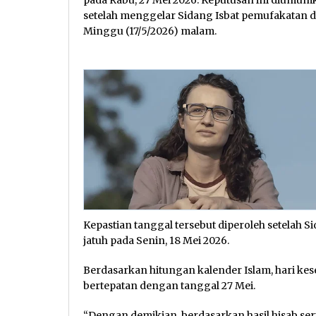
pada Rabu, 27 Mei 2026. Keputusan ini diumu
setelah menggelar Sidang Isbat pemufakatan d
Minggu (17/5/2026) malam.
Kepastian tanggal tersebut diperoleh setelah S
jatuh pada Senin, 18 Mei 2026.
Berdasarkan hitungan kalender Islam, hari kese
bertepatan dengan tanggal 27 Mei.
“Dengan demikian, berdasarkan hasil hisab ser