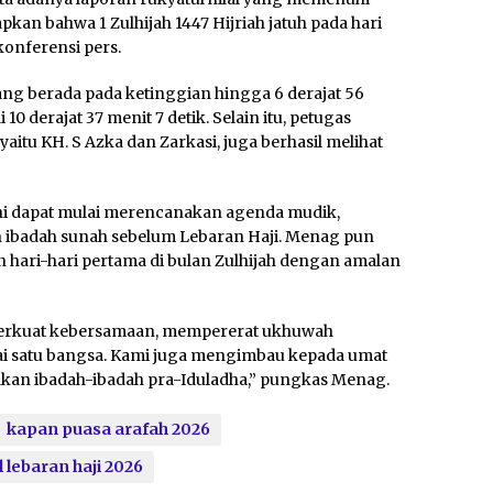
kan bahwa 1 Zulhijah 1447 Hijriah jatuh pada hari
konferensi pers.
yang berada pada ketinggian hingga 6 derajat 56
0 derajat 37 menit 7 detik. Selain itu, petugas
itu KH. S Azka dan Zarkasi, juga berhasil melihat
ni dapat mulai merencanakan agenda mudik,
 ibadah sunah sebelum Lebaran Haji. Menag pun
ari-hari pertama di bulan Zulhijah dengan amalan
erkuat kebersamaan, mempererat ukhuwah
ai satu bangsa. Kami juga mengimbau kepada umat
an ibadah-ibadah pra-Iduladha,” pungkas Menag.
kapan puasa arafah 2026
 lebaran haji 2026