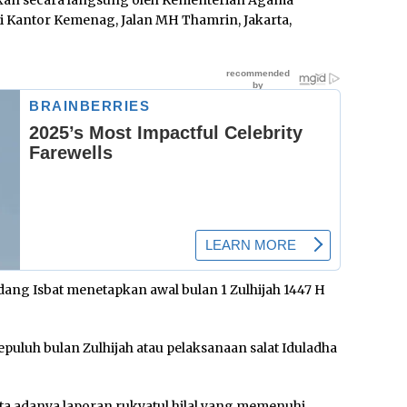
mkan secara langsung oleh Kementerian Agama
i Kantor Kemenag, Jalan MH Thamrin, Jakarta,
idang Isbat menetapkan awal bulan 1 Zulhijah 1447 H
puluh bulan Zulhijah atau pelaksanaan salat Iduladha
ta adanya laporan rukyatul hilal yang memenuhi