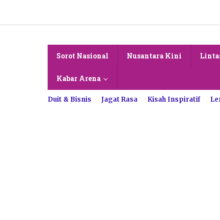
Lewati
ke
konten
Sorot Nasional
Nusantara Kini
Linta
Kabar Arena
Duit & Bisnis
Jagat Rasa
Kisah Inspiratif
Le