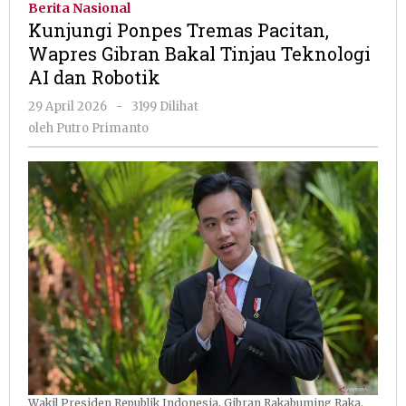
Berita Nasional
Pacitan,
Kunjungi Ponpes Tremas Pacitan,
Wapres
Wapres Gibran Bakal Tinjau Teknologi
Gibran
AI dan Robotik
Bakal
Tinjau
oleh
29 April 2026
-
3199 Dilihat
Teknologi
Putro
oleh
Putro Primanto
AI
Primanto
dan
Robotik
Wakil Presiden Republik Indonesia, Gibran Rakabuming Raka.