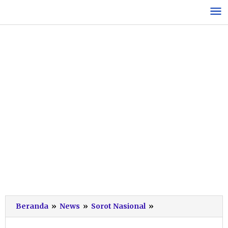
Lewati
ke
konten
Kunjungi
Beranda
»
News
»
Sorot Nasional
»
Ponpes
Tremas