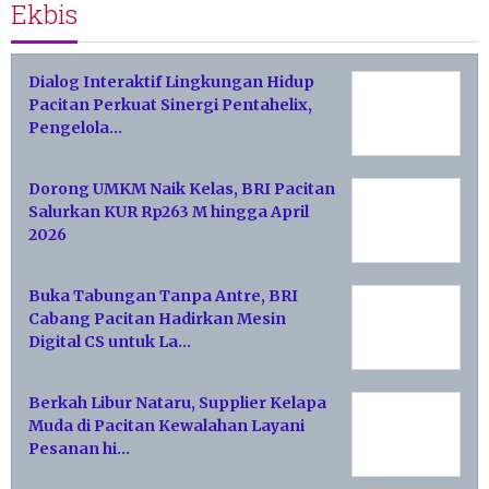
Ekbis
Dialog Interaktif Lingkungan Hidup
Pacitan Perkuat Sinergi Pentahelix,
Pengelola…
Dorong UMKM Naik Kelas, BRI Pacitan
Salurkan KUR Rp263 M hingga April
2026
Buka Tabungan Tanpa Antre, BRI
Cabang Pacitan Hadirkan Mesin
Digital CS untuk La…
Berkah Libur Nataru, Supplier Kelapa
Muda di Pacitan Kewalahan Layani
Pesanan hi…