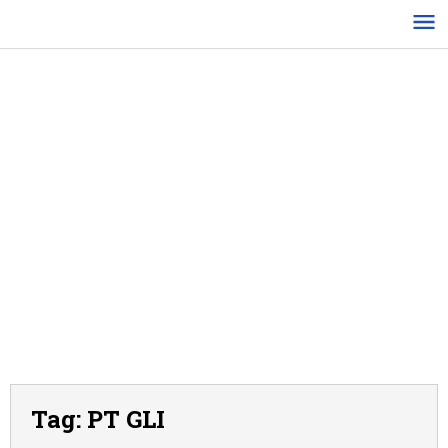
Lewati
ke
konten
Tag:
PT GLI