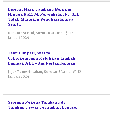
Disebut Hasil Tambang Bernilai
Hingga Rp11 M, Perwakilan PT GLI:
Tidak Mungkin Penghasilannya
Segitu
Nusantara Kini
,
Sorotan Utama
23
oleh
Januari 2024
Sulthan
Shalahuddin
Temui Bupati, Warga
Cokrokembang Keluhkan Limbah
Dampak Aktivitas Pertambangan
Jejak Pemerintahan
,
Sorotan Utama
12
oleh
Januari 2024
Pacitanku
Seorang Pekerja Tambang di
Tulakan Tewas Tertimbun Longsor