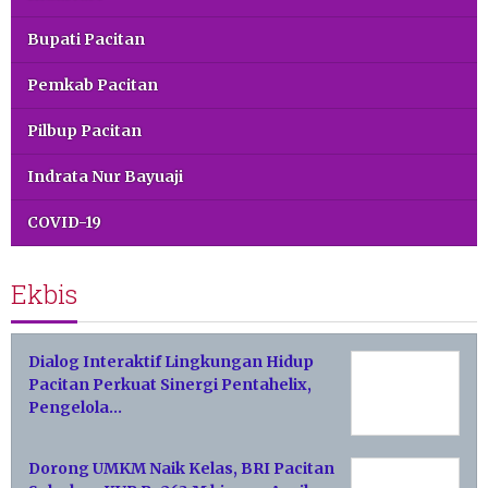
Bupati Pacitan
Pemkab Pacitan
Pilbup Pacitan
Indrata Nur Bayuaji
COVID-19
Ekbis
Dialog Interaktif Lingkungan Hidup
Pacitan Perkuat Sinergi Pentahelix,
Pengelola…
Dorong UMKM Naik Kelas, BRI Pacitan