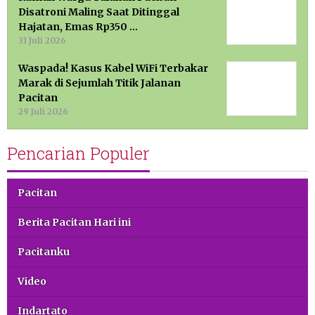
Disatroni Maling Saat Ditinggal
Hajatan, Emas Rp350 …
31 Juli 2026
Waspada! Kasus Kabel WiFi Terbakar
Marak di Sejumlah Titik Jalanan
Pacitan
29 Juli 2026
Pencarian Populer
Pacitan
Berita Pacitan Hari ini
Pacitanku
Video
Indartato