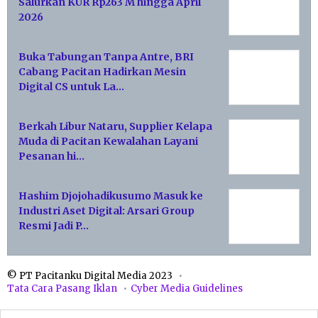
Salurkan KUR Rp263 M hingga April
2026
Buka Tabungan Tanpa Antre, BRI
Cabang Pacitan Hadirkan Mesin
Digital CS untuk La…
Berkah Libur Nataru, Supplier Kelapa
Muda di Pacitan Kewalahan Layani
Pesanan hi…
Hashim Djojohadikusumo Masuk ke
Industri Aset Digital: Arsari Group
Resmi Jadi P…
© PT Pacitanku Digital Media 2023
Tata Cara Pasang Iklan
Cyber Media Guidelines